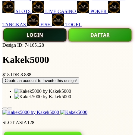
SLOTS
LIVE CASINO
POKER
TANGKAS
FISH
TOGEL
LOGIN
DAFTAR
Design ID: 74165128
Kakek5000
$18
IDR 8.888
Create an account to favorite this design!
SLOT ASIA128