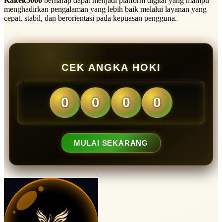
Kakek5000
berharap dapat menjadi platform digital yang mampu
menghadirkan pengalaman yang lebih baik melalui layanan yang
cepat, stabil, dan berorientasi pada kepuasan pengguna.
CEK ANGKA HOKI
0
0
0
0
MULAI SEKARANG