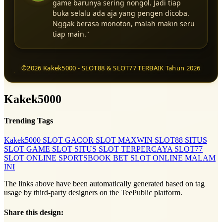
game barunya sering nongol. Jadi tiap
buka selalu ada aja yang pengen dicoba.
Nggak berasa monoton, malah makin seru
tiap main."
©2026 Kakek5000 - SLOT88 & SLOT77 TERBAIK Tahun 2026
Kakek5000
Trending Tags
Kakek5000
SLOT GACOR
SLOT MAXWIN
SLOT88
SITUS
SLOT
GAME SLOT
SITUS SLOT TERPERCAYA
SLOT77
SLOT ONLINE
SPORTSBOOK BET
SLOT ONLINE MALAM
INI
The links above have been automatically generated based on tag
usage by third-party designers on the TeePublic platform.
Share this design: