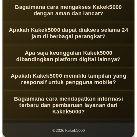
Kakek5000 menawarkan navigasi yang mudah, performa
Bagaimana cara mengakses Kakek5000
yang stabil, serta tampilan yang responsif. Kombinasi
dengan aman dan lancar?
tersebut memberikan pengalaman akses yang lebih
nyaman di berbagai perangkat.
Gunakan selalu alamat resmi Kakek5000 dan pastikan
Apakah Kakek5000 dapat diakses selama 24
koneksi internet dalam kondisi stabil agar proses akses
jam di berbagai perangkat?
berjalan lebih cepat, aman, dan tanpa kendala.
Ya, Kakek5000 dapat diakses kapan saja melalui desktop,
Apa saja keunggulan Kakek5000
laptop, tablet, maupun smartphone dengan tampilan
dibandingkan platform digital lainnya?
yang tetap optimal dan mudah digunakan.
Kakek5000 mengutamakan kemudahan navigasi,
Apakah Kakek5000 memiliki tampilan yang
kecepatan akses, serta pengembangan layanan secara
responsif untuk pengguna mobile?
berkelanjutan untuk memberikan pengalaman yang lebih
baik bagi pengguna.
Tentu. Seluruh halaman Kakek5000 telah dioptimalkan
Bagaimana cara mendapatkan informasi
agar tampil nyaman di berbagai ukuran layar sehingga
terbaru dan pembaruan layanan dari
tetap mudah digunakan melalui perangkat mobile.
Kakek5000?
Informasi terbaru dapat ditemukan melalui halaman
resmi Kakek5000 yang diperbarui secara berkala agar
©2026 Kakek5000