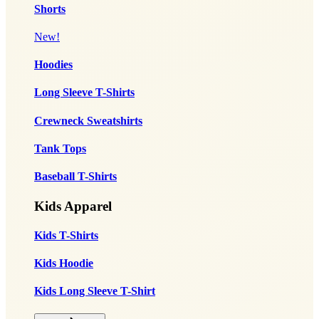
Shorts
New!
Hoodies
Long Sleeve T-Shirts
Crewneck Sweatshirts
Tank Tops
Baseball T-Shirts
Kids Apparel
Kids T-Shirts
Kids Hoodie
Kids Long Sleeve T-Shirt