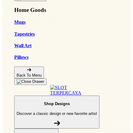
Home Goods
Mugs
Tapestries
Wall Art
Pillows
Back To Menu
Shop Designs
Discover a classic design or new favorite artist