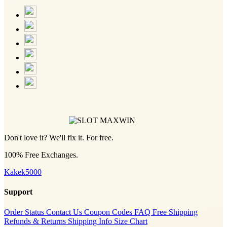
Don't love it? We'll fix it. For free.
100% Free Exchanges.
Kakek5000
Support
Order Status
Contact Us
Coupon Codes
FAQ
Free Shipping
Refunds & Returns
Shipping Info
Size Chart