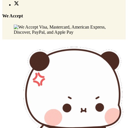
We Accept