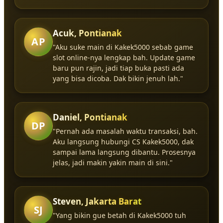
Acuk, Pontianak
AP
"Aku suke main di Kakek5000 sebab game
slot online-nya lengkap bah. Update game
baru pun rajin, jadi tiap buka pasti ada
yang bisa dicoba. Dak bikin jenuh lah."
Daniel, Pontianak
DP
"Pernah ada masalah waktu transaksi, bah.
Aku langsung hubungi CS Kakek5000, dak
sampai lama langsung dibantu. Prosesnya
jelas, jadi makin yakin main di sini."
Steven, Jakarta Barat
SJ
"Yang bikin gue betah di Kakek5000 tuh