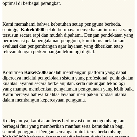
optimal di berbagai perangkat.
Kami memahami bahwa kebutuhan setiap pengguna berbeda,
sehingga
Kakek5000
selalu berupaya menyediakan informasi yang
tersusun secara rapi dan mudah dipahami. Dengan pendekatan yang
berorientasi pada pengalaman pengguna, kami terus melakukan
evaluasi dan pengembangan agar layanan yang diberikan tetap
relevan dengan perkembangan teknologi digital.
Komitmen
Kakek5000
adalah membangun platform yang dapat
dipercaya melalui pengelolaan sistem yang profesional, peningkatan
kualitas layanan secara berkelanjutan, serta dukungan teknologi
yang mampu memberikan pengalaman penggunaan yang lebih baik.
Kami percaya bahwa kualitas layanan merupakan fondasi utama
dalam membangun kepercayaan pengguna.
Ke depannya, kami akan terus berinovasi dan mengembangkan
berbagai fitur yang memberikan manfaat serta kemudahan bagi
seluruh pengguna. Dengan semangat untuk terus berkembang,