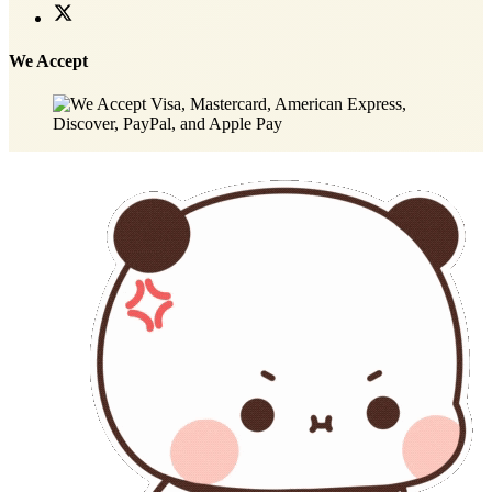
We Accept