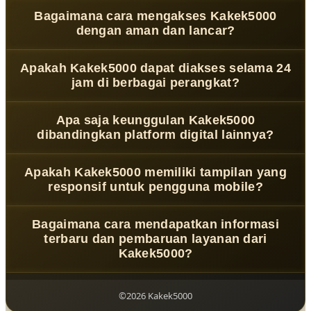
Kakek5000 menawarkan navigasi yang mudah, performa
Bagaimana cara mengakses Kakek5000
yang stabil, serta tampilan yang responsif. Kombinasi
dengan aman dan lancar?
tersebut memberikan pengalaman akses yang lebih
nyaman di berbagai perangkat.
Gunakan selalu alamat resmi Kakek5000 dan pastikan
Apakah Kakek5000 dapat diakses selama 24
koneksi internet dalam kondisi stabil agar proses akses
jam di berbagai perangkat?
berjalan lebih cepat, aman, dan tanpa kendala.
Ya, Kakek5000 dapat diakses kapan saja melalui desktop,
Apa saja keunggulan Kakek5000
laptop, tablet, maupun smartphone dengan tampilan
dibandingkan platform digital lainnya?
yang tetap optimal dan mudah digunakan.
Kakek5000 mengutamakan kemudahan navigasi,
Apakah Kakek5000 memiliki tampilan yang
kecepatan akses, serta pengembangan layanan secara
responsif untuk pengguna mobile?
berkelanjutan untuk memberikan pengalaman yang lebih
baik bagi pengguna.
Tentu. Seluruh halaman Kakek5000 telah dioptimalkan
Bagaimana cara mendapatkan informasi
agar tampil nyaman di berbagai ukuran layar sehingga
terbaru dan pembaruan layanan dari
tetap mudah digunakan melalui perangkat mobile.
Kakek5000?
Informasi terbaru dapat ditemukan melalui halaman
resmi Kakek5000 yang diperbarui secara berkala agar
©2026 Kakek5000