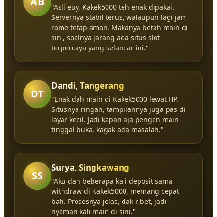
AB
"Asli euy, Kakek5000 teh enak dipakai.
Servernya stabil terus, walaupun lagi jam
rame tetap aman. Makanya betah main di
sini, soalnya jarang ada situs slot
terpercaya yang selancar ini."
Dandi, Tangerang
DT
"Enak dah main di Kakek5000 lewat HP.
Situsnya ringan, tampilannya juga pas di
layar kecil. Jadi kapan aja pengen main
tinggal buka, kagak ada masalah."
Surya, Singkawang
SS
"Aku dah beberapa kali deposit sama
withdraw di Kakek5000, memang cepat
bah. Prosesnya jelas, dak ribet, jadi
nyaman kali main di sini."