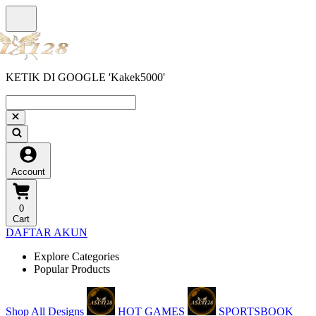
KETIK DI GOOGLE 'Kakek5000'
Account
0
Cart
DAFTAR AKUN
Explore Categories
Popular Products
Shop All Designs
HOT GAMES
SPORTSBOOK