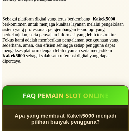
Sebagai platform digital yang terus berkembang,
Kakek5000
berkomitmen untuk menjaga kualitas layanan melalui pengelolaan
sistem yang profesional, pengembangan teknologi yang
berkelanjutan, serta penyajian informasi yang lebih terstruktur.
Fokus kami adalah memberikan pengalaman penggunaan yang
sederhana, aman, dan efisien sehingga setiap pengguna dapat
mengakses platform dengan lebih nyaman serta menjadikan
Kakek5000
sebagai salah satu referensi digital yang dapat
dipercaya.
FAQ PEMAIN SLOT ONLINE
Apa yang membuat Kakek5000 menjadi
pilihan banyak pengguna?