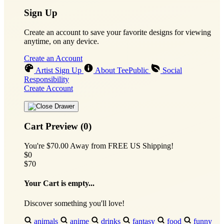
Sign Up
Create an account to save your favorite designs for viewing
anytime, on any device.
Create an Account
Artist Sign Up
About TeePublic
Social
Responsibility
Create Account
Cart Preview (0)
You're
$70.00
Away from
FREE US Shipping!
$0
$70
Your Cart is empty...
Discover something you'll love!
animals
anime
drinks
fantasy
food
funny