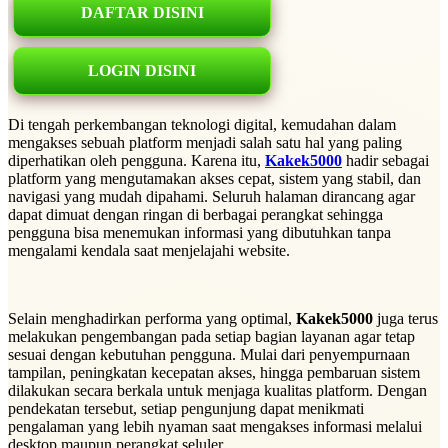
DAFTAR DISINI
LOGIN DISINI
Di tengah perkembangan teknologi digital, kemudahan dalam
mengakses sebuah platform menjadi salah satu hal yang paling
diperhatikan oleh pengguna. Karena itu,
Kakek5000
hadir sebagai
platform yang mengutamakan akses cepat, sistem yang stabil, dan
navigasi yang mudah dipahami. Seluruh halaman dirancang agar
dapat dimuat dengan ringan di berbagai perangkat sehingga
pengguna bisa menemukan informasi yang dibutuhkan tanpa
mengalami kendala saat menjelajahi website.
Selain menghadirkan performa yang optimal,
Kakek5000
juga terus
melakukan pengembangan pada setiap bagian layanan agar tetap
sesuai dengan kebutuhan pengguna. Mulai dari penyempurnaan
tampilan, peningkatan kecepatan akses, hingga pembaruan sistem
dilakukan secara berkala untuk menjaga kualitas platform. Dengan
pendekatan tersebut, setiap pengunjung dapat menikmati
pengalaman yang lebih nyaman saat mengakses informasi melalui
desktop maupun perangkat seluler.