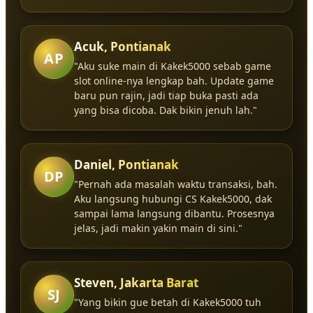
Acuk, Pontianak
AP
"Aku suke main di Kakek5000 sebab game
slot online-nya lengkap bah. Update game
baru pun rajin, jadi tiap buka pasti ada
yang bisa dicoba. Dak bikin jenuh lah."
Daniel, Pontianak
DP
"Pernah ada masalah waktu transaksi, bah.
Aku langsung hubungi CS Kakek5000, dak
sampai lama langsung dibantu. Prosesnya
jelas, jadi makin yakin main di sini."
Steven, Jakarta Barat
SJ
"Yang bikin gue betah di Kakek5000 tuh