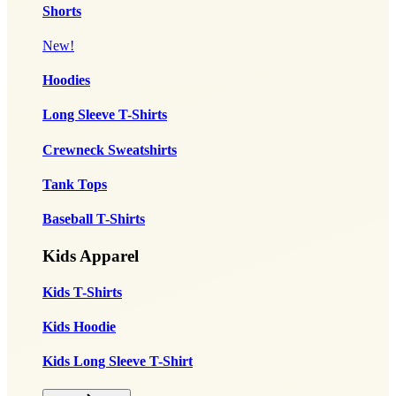
Shorts
New!
Hoodies
Long Sleeve T-Shirts
Crewneck Sweatshirts
Tank Tops
Baseball T-Shirts
Kids Apparel
Kids T-Shirts
Kids Hoodie
Kids Long Sleeve T-Shirt