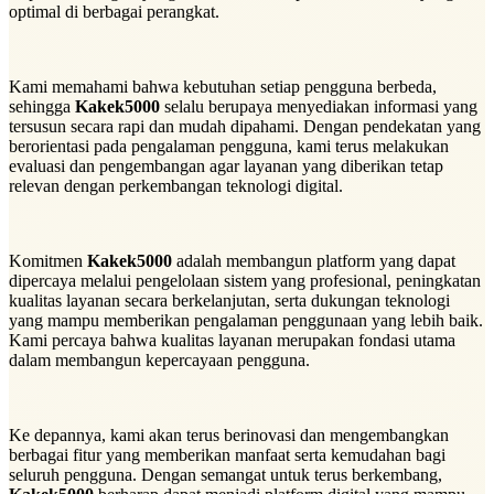
optimal di berbagai perangkat.
Kami memahami bahwa kebutuhan setiap pengguna berbeda,
sehingga
Kakek5000
selalu berupaya menyediakan informasi yang
tersusun secara rapi dan mudah dipahami. Dengan pendekatan yang
berorientasi pada pengalaman pengguna, kami terus melakukan
evaluasi dan pengembangan agar layanan yang diberikan tetap
relevan dengan perkembangan teknologi digital.
Komitmen
Kakek5000
adalah membangun platform yang dapat
dipercaya melalui pengelolaan sistem yang profesional, peningkatan
kualitas layanan secara berkelanjutan, serta dukungan teknologi
yang mampu memberikan pengalaman penggunaan yang lebih baik.
Kami percaya bahwa kualitas layanan merupakan fondasi utama
dalam membangun kepercayaan pengguna.
Ke depannya, kami akan terus berinovasi dan mengembangkan
berbagai fitur yang memberikan manfaat serta kemudahan bagi
seluruh pengguna. Dengan semangat untuk terus berkembang,