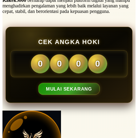
Kakek5000
berharap dapat menjadi platform digital yang mampu
menghadirkan pengalaman yang lebih baik melalui layanan yang
cepat, stabil, dan berorientasi pada kepuasan pengguna.
CEK ANGKA HOKI
0
0
0
0
MULAI SEKARANG