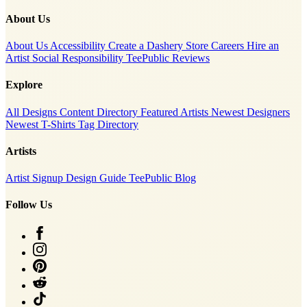
About Us
About Us
Accessibility
Create a Dashery Store
Careers
Hire an
Artist
Social Responsibility
TeePublic Reviews
Explore
All Designs
Content Directory
Featured Artists
Newest Designers
Newest T-Shirts
Tag Directory
Artists
Artist Signup
Design Guide
TeePublic Blog
Follow Us