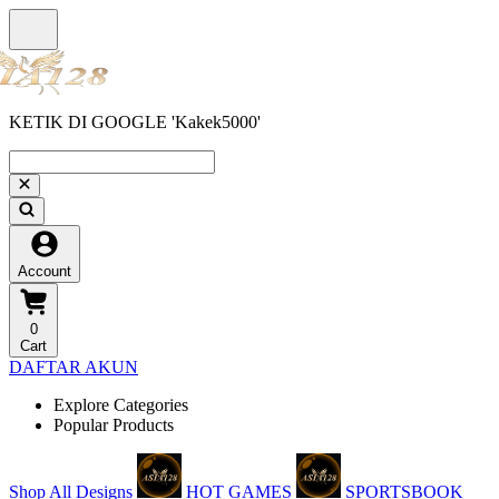
KETIK DI GOOGLE 'Kakek5000'
Account
0
Cart
DAFTAR AKUN
Explore Categories
Popular Products
Shop All Designs
HOT GAMES
SPORTSBOOK