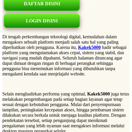
DAFTAR DISINI
LOGIN DISINI
Di tengah perkembangan teknologi digital, kemudahan dalam
mengakses sebuah platform menjadi salah satu hal yang paling
diperhatikan oleh pengguna. Karena itu,
Kakek5000
hadir sebagai
platform yang mengutamakan akses cepat, sistem yang stabil, dan
navigasi yang mudah dipahami. Seluruh halaman dirancang agar
dapat dimuat dengan ringan di berbagai perangkat sehingga
pengguna bisa menemukan informasi yang dibutuhkan tanpa
mengalami kendala saat menjelajahi website.
Selain menghadirkan performa yang optimal,
Kakek5000
juga terus
melakukan pengembangan pada setiap bagian layanan agar tetap
sesuai dengan kebutuhan pengguna. Mulai dari penyempurnaan
tampilan, peningkatan kecepatan akses, hingga pembaruan sistem
dilakukan secara berkala untuk menjaga kualitas platform. Dengan
pendekatan tersebut, setiap pengunjung dapat menikmati
pengalaman yang lebih nyaman saat mengakses informasi melalui
desktop maupun perangkat seluler.