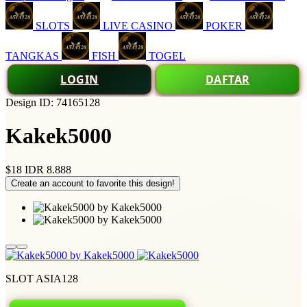
SLOTS
LIVE CASINO
POKER
TANGKAS
FISH
TOGEL
LOGIN
DAFTAR
Design ID: 74165128
Kakek5000
$18
IDR 8.888
Create an account to favorite this design!
SLOT ASIA128