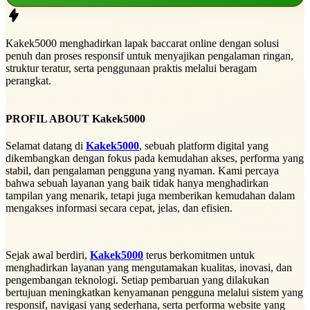
Kakek5000 menghadirkan lapak baccarat online dengan solusi
penuh dan proses responsif untuk menyajikan pengalaman ringan,
struktur teratur, serta penggunaan praktis melalui beragam
perangkat.
PROFIL ABOUT Kakek5000
Selamat datang di
Kakek5000
, sebuah platform digital yang
dikembangkan dengan fokus pada kemudahan akses, performa yang
stabil, dan pengalaman pengguna yang nyaman. Kami percaya
bahwa sebuah layanan yang baik tidak hanya menghadirkan
tampilan yang menarik, tetapi juga memberikan kemudahan dalam
mengakses informasi secara cepat, jelas, dan efisien.
Sejak awal berdiri,
Kakek5000
terus berkomitmen untuk
menghadirkan layanan yang mengutamakan kualitas, inovasi, dan
pengembangan teknologi. Setiap pembaruan yang dilakukan
bertujuan meningkatkan kenyamanan pengguna melalui sistem yang
responsif, navigasi yang sederhana, serta performa website yang