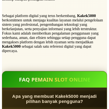
Sebagai platform digital yang terus berkembang,
Kakek5000
berkomitmen untuk menjaga kualitas layanan melalui pengelolaan
sistem yang profesional, pengembangan teknologi yang
berkelanjutan, serta penyajian informasi yang lebih terstruktur.
Fokus kami adalah memberikan pengalaman penggunaan yang
sederhana, aman, dan efisien sehingga setiap pengguna dapat
mengakses platform dengan lebih nyaman serta menjadikan
Kakek5000
sebagai salah satu referensi digital yang dapat
dipercaya.
FAQ PEMAIN SLOT ONLINE
Apa yang membuat Kakek5000 menjadi
pilihan banyak pengguna?