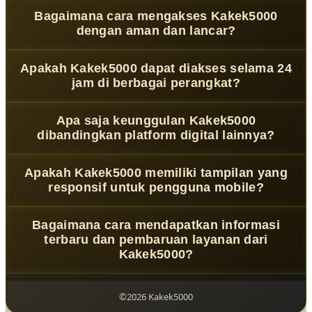
Kakek5000 menawarkan navigasi yang mudah, performa
Bagaimana cara mengakses Kakek5000
yang stabil, serta tampilan yang responsif. Kombinasi
dengan aman dan lancar?
tersebut memberikan pengalaman akses yang lebih
nyaman di berbagai perangkat.
Gunakan selalu alamat resmi Kakek5000 dan pastikan
Apakah Kakek5000 dapat diakses selama 24
koneksi internet dalam kondisi stabil agar proses akses
jam di berbagai perangkat?
berjalan lebih cepat, aman, dan tanpa kendala.
Ya, Kakek5000 dapat diakses kapan saja melalui desktop,
Apa saja keunggulan Kakek5000
laptop, tablet, maupun smartphone dengan tampilan
dibandingkan platform digital lainnya?
yang tetap optimal dan mudah digunakan.
Kakek5000 mengutamakan kemudahan navigasi,
Apakah Kakek5000 memiliki tampilan yang
kecepatan akses, serta pengembangan layanan secara
responsif untuk pengguna mobile?
berkelanjutan untuk memberikan pengalaman yang lebih
baik bagi pengguna.
Tentu. Seluruh halaman Kakek5000 telah dioptimalkan
Bagaimana cara mendapatkan informasi
agar tampil nyaman di berbagai ukuran layar sehingga
terbaru dan pembaruan layanan dari
tetap mudah digunakan melalui perangkat mobile.
Kakek5000?
Informasi terbaru dapat ditemukan melalui halaman
resmi Kakek5000 yang diperbarui secara berkala agar
©2026 Kakek5000