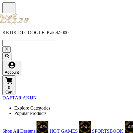
KETIK DI GOOGLE 'Kakek5000'
Account
0
Cart
DAFTAR AKUN
Explore Categories
Popular Products
Shop All Designs
HOT GAMES
SPORTSBOOK