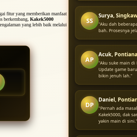
ai fitur yang memberikan manfaat
Surya, Singka
SS
rus berkembang,
Kakek5000
"Aku dah beberapa
engalaman yang lebih baik melalui
bah. Prosesnya jela
Acuk, Pontian
AP
"Aku suke main di
Update game baru p
bikin jenuh lah."
Daniel, Pontia
DP
"Pernah ada masal
Kakek5000, dak sa
yakin main di sini.