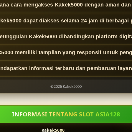
gasi yang mudah, performa yang stabil, serta tampilan yang resp
ana cara mengakses Kakek5000 dengan aman dan 
ses yang lebih nyaman di berbagai perangkat.
i Kakek5000 dan pastikan koneksi internet dalam kondisi stabil a
kek5000 dapat diakses selama 24 jam di berbagai 
pa kendala.
es kapan saja melalui desktop, laptop, tablet, maupun smartphon
keunggulan Kakek5000 dibandingkan platform digita
digunakan.
emudahan navigasi, kecepatan akses, serta pengembangan layan
5000 memiliki tampilan yang responsif untuk pen
man yang lebih baik bagi pengguna.
kek5000 telah dioptimalkan agar tampil nyaman di berbagai ukura
ndapatkan informasi terbaru dan pembaruan layan
perangkat mobile.
itemukan melalui halaman resmi Kakek5000 yang diperbarui secar
si yang akurat dan terbaru.
©2026 Kakek5000
INFORMASI TENTANG SLOT ASIA128
Kakek5000