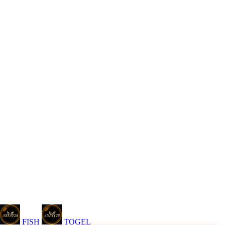
FISH
TOGEL