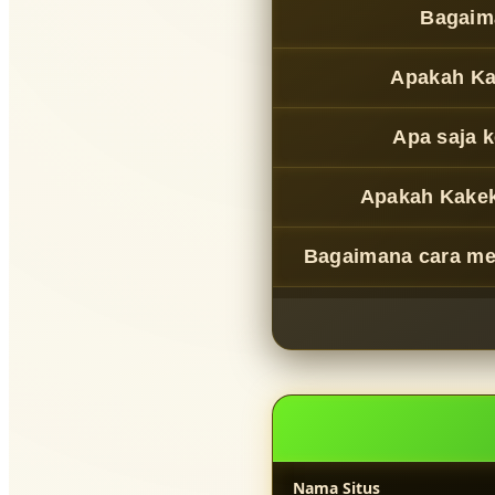
Kakek5000 menawarkan navi
Bagaim
memberikan pengalaman ak
Gunakan selalu alamat resm
Apakah Ka
lebih cepat, aman, dan tan
Ya, Kakek5000 dapat diaks
Apa saja 
tetap optimal dan mudah 
Kakek5000 mengutamakan k
Apakah Kakek
untuk memberikan pengala
Tentu. Seluruh halaman Ka
Bagaimana cara me
mudah digunakan melalui 
Informasi terbaru dapat d
selalu memperoleh informa
Nama Situs