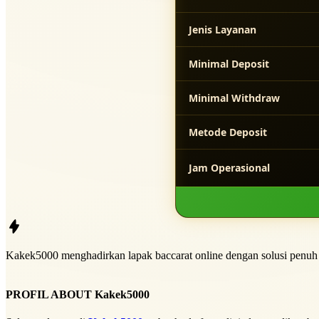
Jenis Layanan
Minimal Deposit
Minimal Withdraw
Metode Deposit
Jam Operasional
Kakek5000 menghadirkan lapak baccarat online dengan solusi penuh da
PROFIL ABOUT Kakek5000