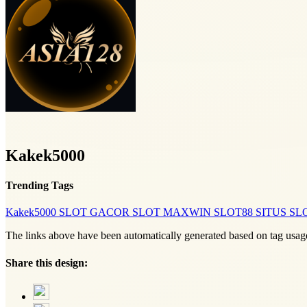
Kakek5000
Trending Tags
Kakek5000
SLOT GACOR
SLOT MAXWIN
SLOT88
SITUS S
The links above have been automatically generated based on tag usage
Share this design: