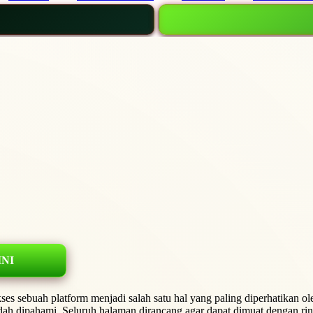
INI
s sebuah platform menjadi salah satu hal yang paling diperhatikan ol
udah dipahami. Seluruh halaman dirancang agar dapat dimuat dengan r