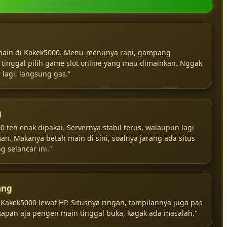
 main di Kakek5000. Menu-menunya rapi, gampang
 tinggal pilih game slot online yang mau dimainkan. Nggak
lagi, langsung gas.”
g
00 teh enak dipakai. Servernya stabil terus, walaupun lagi
n. Makanya betah main di sini, soalnya jarang ada situs
g selancar ini."
ang
 Kakek5000 lewat HP. Situsnya ringan, tampilannya juga pas
di kapan aja pengen main tinggal buka, kagak ada masalah."