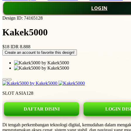
LOGIN
Design ID: 74165128
Kakek5000
$18
IDR 8.888
Create an account to favorite this design!
SLOT ASIA128
DAFTAR DISINI
LOGIN DIS
Di tengah perkembangan teknologi digital, kemudahan dalam mengakse
mengutamakan akses cepat, sistem yang stabil, dan navigasi yang m