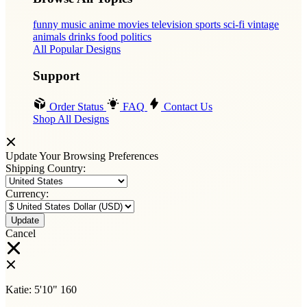
funny
music
anime
movies
television
sports
sci-fi
vintage
animals
drinks
food
politics
All Popular Designs
Support
Order Status
FAQ
Contact Us
Shop All Designs
Update Your Browsing Preferences
Shipping Country:
Currency:
Cancel
Katie:
5'10"
160