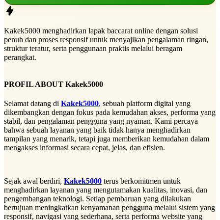
Kakek5000 menghadirkan lapak baccarat online dengan solusi
penuh dan proses responsif untuk menyajikan pengalaman ringan,
struktur teratur, serta penggunaan praktis melalui beragam
perangkat.
PROFIL ABOUT Kakek5000
Selamat datang di
Kakek5000
, sebuah platform digital yang
dikembangkan dengan fokus pada kemudahan akses, performa yang
stabil, dan pengalaman pengguna yang nyaman. Kami percaya
bahwa sebuah layanan yang baik tidak hanya menghadirkan
tampilan yang menarik, tetapi juga memberikan kemudahan dalam
mengakses informasi secara cepat, jelas, dan efisien.
Sejak awal berdiri,
Kakek5000
terus berkomitmen untuk
menghadirkan layanan yang mengutamakan kualitas, inovasi, dan
pengembangan teknologi. Setiap pembaruan yang dilakukan
bertujuan meningkatkan kenyamanan pengguna melalui sistem yang
responsif, navigasi yang sederhana, serta performa website yang