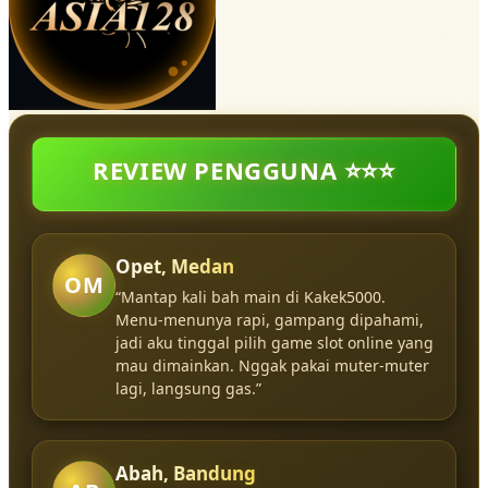
REVIEW PENGGUNA ⭐⭐⭐
Opet, Medan
OM
“Mantap kali bah main di Kakek5000.
Menu-menunya rapi, gampang dipahami,
jadi aku tinggal pilih game slot online yang
mau dimainkan. Nggak pakai muter-muter
lagi, langsung gas.”
Abah, Bandung