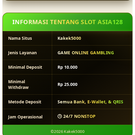
pengguna selalu memperoleh informasi yang akurat dan
terbaru.
INFORMASI TENTANG SLOT ASIA128
Nama Situs
Kakek5000
Jenis Layanan
GAME ONLINE GAMBLING
Minimal Deposit
Rp 10.000
Minimal
Rp 25.000
Withdraw
Metode Deposit
Semua Bank, E-Wallet, & QRIS
🕒 24/7 NONSTOP
Jam Operasional
©2026 Kakek5000