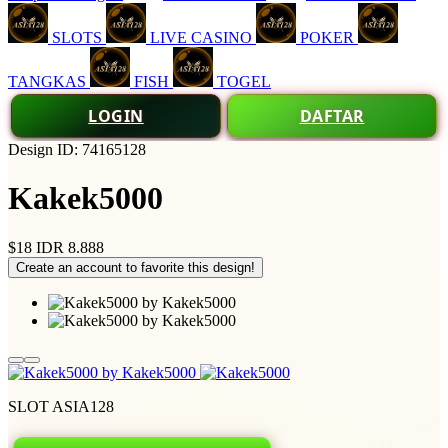
SLOTS
LIVE CASINO
POKER
TANGKAS
FISH
TOGEL
LOGIN
DAFTAR
Design ID: 74165128
Kakek5000
$18
IDR 8.888
Create an account to favorite this design!
SLOT ASIA128