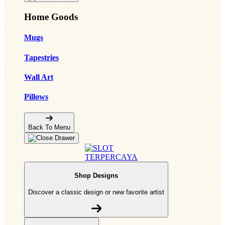
Home Goods
Mugs
Tapestries
Wall Art
Pillows
Back To Menu
Shop Designs
Discover a classic design or new favorite artist