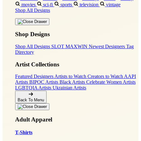
movies
sci-fi
sports
television
vintage
Shop All Designs
Shop Designs
Shop All Designs
SLOT MAXWIN
Newest Designers
Tag
Directory
Artist Collections
Featured Designers
Artists to Watch
Creators to Watch
AAPI
Artists
BIPOC Artists
Black Artists
Celebrate Women Artists
LGBTQIA Artists
Ukrainian Artists
Back To Menu
Adult Apparel
T-Shirts