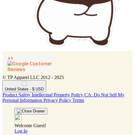
© TP Apparel LLC 2012 - 2025
United States - $ USD
Product Safety
Intellectual Property Policy
CA: Do Not Sell My
Personal Information
Privacy Policy
Terms
Welcome Guest!
Log In