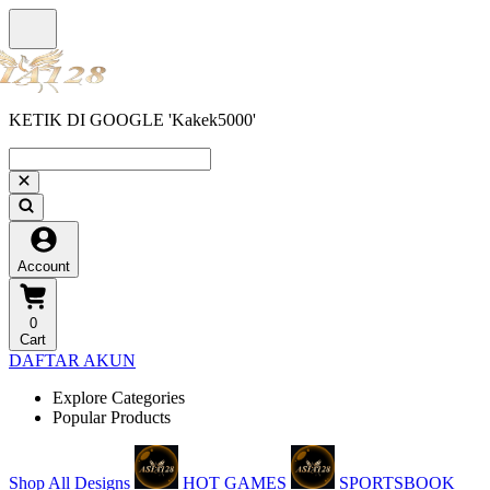
KETIK DI GOOGLE 'Kakek5000'
Account
0
Cart
DAFTAR AKUN
Explore Categories
Popular Products
Shop All Designs
HOT GAMES
SPORTSBOOK