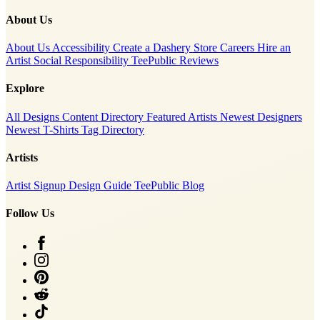
About Us
About Us
Accessibility
Create a Dashery Store
Careers
Hire an
Artist
Social Responsibility
TeePublic Reviews
Explore
All Designs
Content Directory
Featured Artists
Newest Designers
Newest T-Shirts
Tag Directory
Artists
Artist Signup
Design Guide
TeePublic Blog
Follow Us