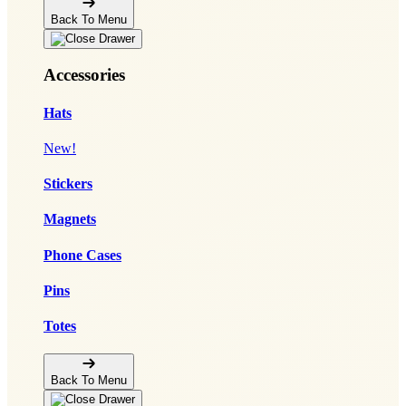
Back To Menu
Accessories
Hats
New!
Stickers
Magnets
Phone Cases
Pins
Totes
Back To Menu