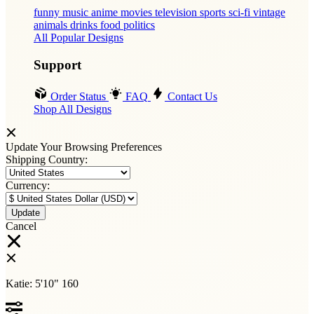
Apparel
Shop for Adults & Kids
Accessories
Express yourself with stickers and more
Home Goods
Decorate with pillows, tapestries, and more
Popular Products
T-Shirts
Shorts
Hoodies
Hats
Kids T-Shirts
Stickers
Tank
Tops
Mugs
Browse All Topics