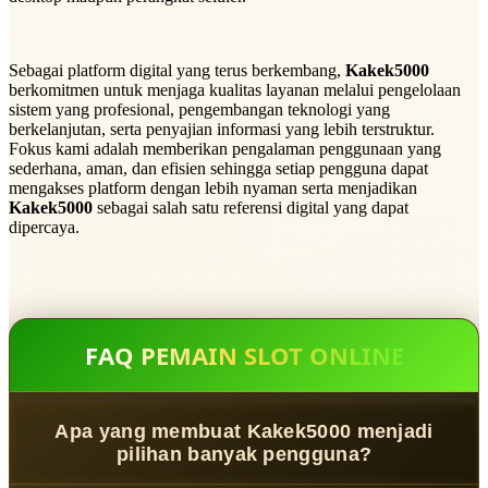
Sebagai platform digital yang terus berkembang,
Kakek5000
berkomitmen untuk menjaga kualitas layanan melalui pengelolaan
sistem yang profesional, pengembangan teknologi yang
berkelanjutan, serta penyajian informasi yang lebih terstruktur.
Fokus kami adalah memberikan pengalaman penggunaan yang
sederhana, aman, dan efisien sehingga setiap pengguna dapat
mengakses platform dengan lebih nyaman serta menjadikan
Kakek5000
sebagai salah satu referensi digital yang dapat
dipercaya.
FAQ PEMAIN SLOT ONLINE
Apa yang membuat Kakek5000 menjadi
pilihan banyak pengguna?