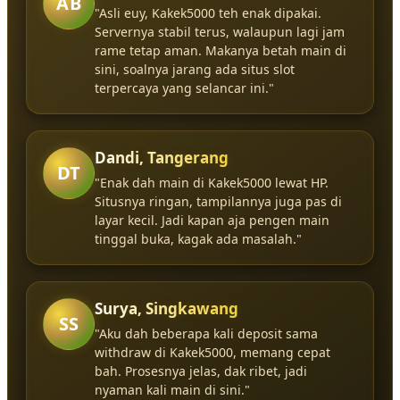
AB
"Asli euy, Kakek5000 teh enak dipakai.
Servernya stabil terus, walaupun lagi jam
rame tetap aman. Makanya betah main di
sini, soalnya jarang ada situs slot
terpercaya yang selancar ini."
Dandi, Tangerang
DT
"Enak dah main di Kakek5000 lewat HP.
Situsnya ringan, tampilannya juga pas di
layar kecil. Jadi kapan aja pengen main
tinggal buka, kagak ada masalah."
Surya, Singkawang
SS
"Aku dah beberapa kali deposit sama
withdraw di Kakek5000, memang cepat
bah. Prosesnya jelas, dak ribet, jadi
nyaman kali main di sini."