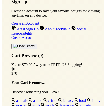
© TP Apparel LLC 2012 - 2025
United States - $ USD
Product Safety
Intellectual Property Policy
CA: Do Not Sell My
Personal Information
Privacy Policy
Terms
Welcome Guest!
Log In