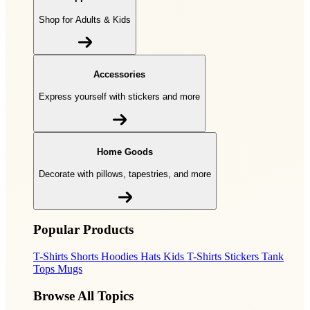
Home Goods
Mugs
Tapestries
Wall Art
Pillows
Back To Menu
Shop Designs
Discover a classic design or new favorite artist