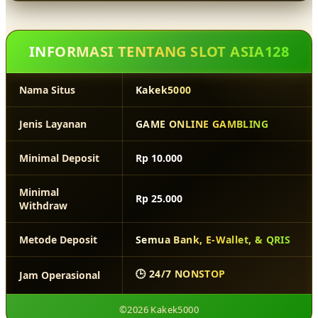
pengguna selalu memperoleh informasi yang akurat dan
terbaru.
INFORMASI TENTANG SLOT ASIA128
Nama Situs
Kakek5000
Jenis Layanan
GAME ONLINE GAMBLING
Minimal Deposit
Rp 10.000
Minimal
Rp 25.000
Withdraw
Metode Deposit
Semua Bank, E-Wallet, & QRIS
🕒 24/7 NONSTOP
Jam Operasional
©2026 Kakek5000