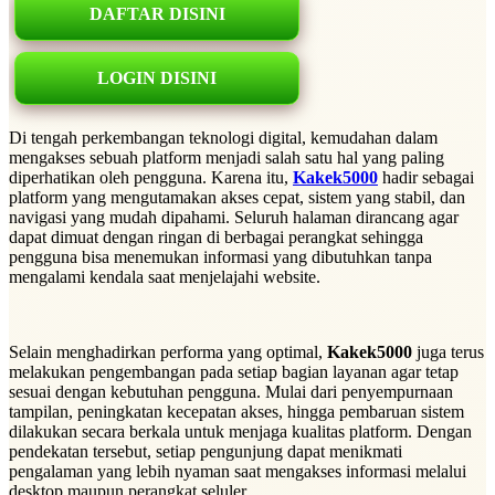
DAFTAR DISINI
LOGIN DISINI
Di tengah perkembangan teknologi digital, kemudahan dalam
mengakses sebuah platform menjadi salah satu hal yang paling
diperhatikan oleh pengguna. Karena itu,
Kakek5000
hadir sebagai
platform yang mengutamakan akses cepat, sistem yang stabil, dan
navigasi yang mudah dipahami. Seluruh halaman dirancang agar
dapat dimuat dengan ringan di berbagai perangkat sehingga
pengguna bisa menemukan informasi yang dibutuhkan tanpa
mengalami kendala saat menjelajahi website.
Selain menghadirkan performa yang optimal,
Kakek5000
juga terus
melakukan pengembangan pada setiap bagian layanan agar tetap
sesuai dengan kebutuhan pengguna. Mulai dari penyempurnaan
tampilan, peningkatan kecepatan akses, hingga pembaruan sistem
dilakukan secara berkala untuk menjaga kualitas platform. Dengan
pendekatan tersebut, setiap pengunjung dapat menikmati
pengalaman yang lebih nyaman saat mengakses informasi melalui
desktop maupun perangkat seluler.