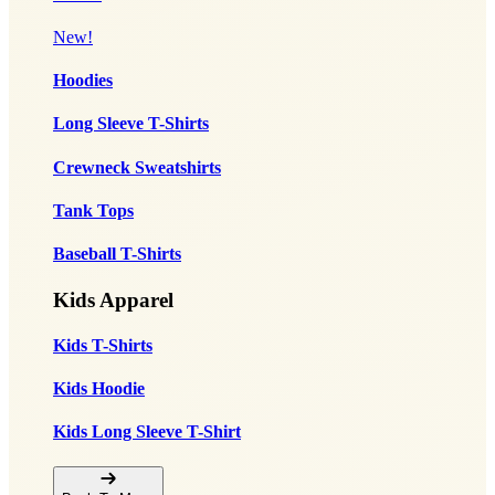
movies
sci-fi
sports
television
vintage
Shop All Designs
Shop Designs
Shop All Designs
SLOT MAXWIN
Newest Designers
Tag
Directory
Artist Collections
Featured Designers
Artists to Watch
Creators to Watch
AAPI
Artists
BIPOC Artists
Black Artists
Celebrate Women Artists
LGBTQIA Artists
Ukrainian Artists
Back To Menu
Adult Apparel
T-Shirts