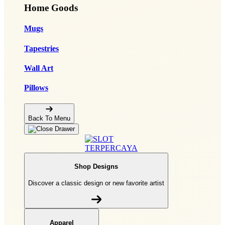
Back To Menu
Accessories
Hats
New!
Stickers
Magnets
Phone Cases
Pins
Totes
Back To Menu