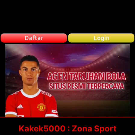
Daftar
Login
Kakek5000 : Zona Sport