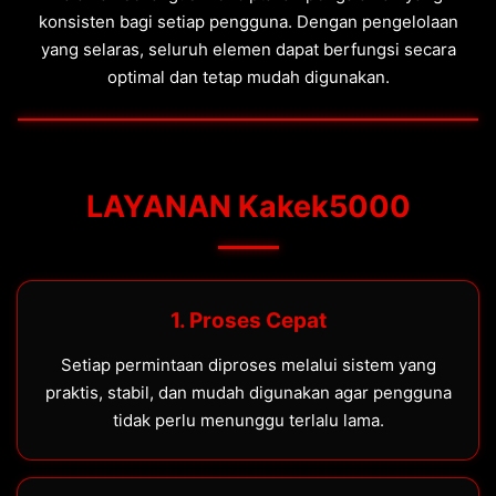
konsisten bagi setiap pengguna. Dengan pengelolaan
yang selaras, seluruh elemen dapat berfungsi secara
optimal dan tetap mudah digunakan.
LAYANAN Kakek5000
1. Proses Cepat
Setiap permintaan diproses melalui sistem yang
praktis, stabil, dan mudah digunakan agar pengguna
tidak perlu menunggu terlalu lama.