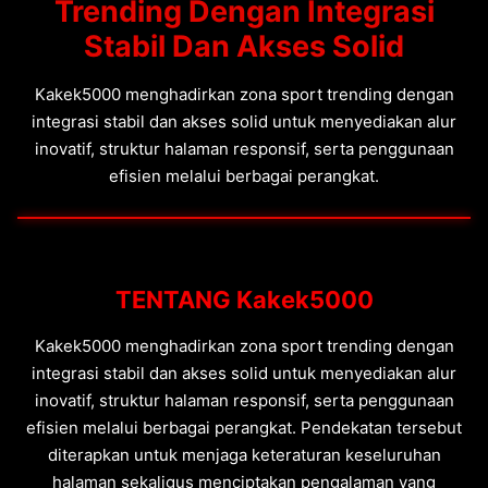
Trending Dengan Integrasi
Stabil Dan Akses Solid
Kakek5000 menghadirkan zona sport trending dengan
integrasi stabil dan akses solid untuk menyediakan alur
inovatif, struktur halaman responsif, serta penggunaan
efisien melalui berbagai perangkat.
TENTANG Kakek5000
Kakek5000 menghadirkan zona sport trending dengan
integrasi stabil dan akses solid untuk menyediakan alur
inovatif, struktur halaman responsif, serta penggunaan
efisien melalui berbagai perangkat. Pendekatan tersebut
diterapkan untuk menjaga keteraturan keseluruhan
halaman sekaligus menciptakan pengalaman yang