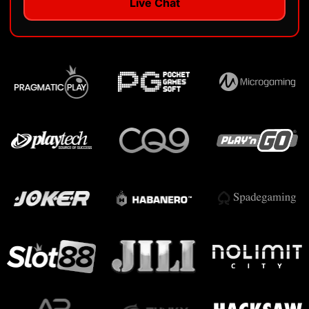
Live Chat