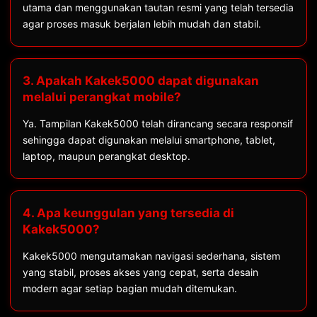
utama dan menggunakan tautan resmi yang telah tersedia
agar proses masuk berjalan lebih mudah dan stabil.
3. Apakah Kakek5000 dapat digunakan
melalui perangkat mobile?
Ya. Tampilan Kakek5000 telah dirancang secara responsif
sehingga dapat digunakan melalui smartphone, tablet,
laptop, maupun perangkat desktop.
4. Apa keunggulan yang tersedia di
Kakek5000?
Kakek5000 mengutamakan navigasi sederhana, sistem
yang stabil, proses akses yang cepat, serta desain
modern agar setiap bagian mudah ditemukan.