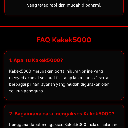
yang tetap rapi dan mudah dipahami.
FAQ Kakek5000
1. Apa itu Kakek5000?
Kakek5000 merupakan portal hiburan online yang
menyediakan akses praktis, tampilan responsif, serta
berbagai pilihan layanan yang mudah digunakan oleh
seluruh pengguna.
2. Bagaimana cara mengakses Kakek5000?
Pengguna dapat mengakses Kakek5000 melalui halaman