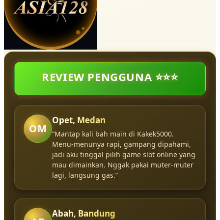
REVIEW PENGGUNA ⭐⭐⭐
Opet, Medan
OM
“Mantap kali bah main di Kakek5000.
Menu-menunya rapi, gampang dipahami,
jadi aku tinggal pilih game slot online yang
mau dimainkan. Nggak pakai muter-muter
lagi, langsung gas.”
Abah, Bandung