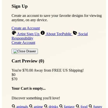
Sign Up
Create an account to save your favorite designs for viewing
anytime, on any device.
Create an Account
Artist Sign Up
About TeePublic
Social
Responsibility
Create Account
Cart Preview (0)
You're
$70.00
Away from
FREE US Shipping!
$0
$70
Your Cart is empty...
Discover something you'll love!
animals
anime
drinks
fantasy
food
funny