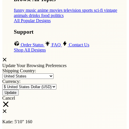
funny
music
anime
movies
television
sports
sci-fi
vintage
animals
drinks
food
politics
All Popular Designs
Support
Order Status
FAQ
Contact Us
Shop All Designs
Update Your Browsing Preferences
Shipping Country:
Currency:
Cancel
Katie:
5'10"
160