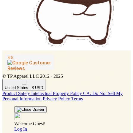
© TP Apparel LLC 2012 - 2025
United States - $ USD
Product Safety
Intellectual Property Policy
CA: Do Not Sell My
Personal Information
Privacy Policy
Terms
Welcome Guest!
Log In