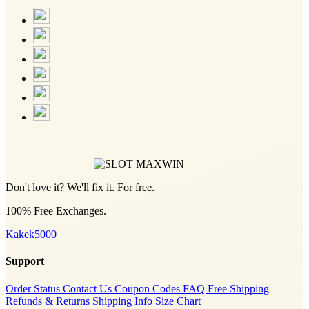
Don't love it? We'll fix it. For free.
100% Free Exchanges.
Kakek5000
Support
Order Status
Contact Us
Coupon Codes
FAQ
Free Shipping
Refunds & Returns
Shipping Info
Size Chart