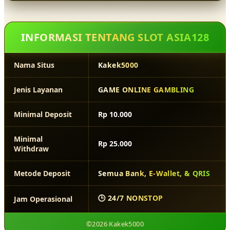
pengguna selalu memperoleh informasi yang akurat dan
terbaru.
INFORMASI TENTANG SLOT ASIA128
Nama Situs
Kakek5000
Jenis Layanan
GAME ONLINE GAMBLING
Minimal Deposit
Rp 10.000
Minimal
Rp 25.000
Withdraw
Metode Deposit
Semua Bank, E-Wallet, & QRIS
🕒 24/7 NONSTOP
Jam Operasional
©2026 Kakek5000