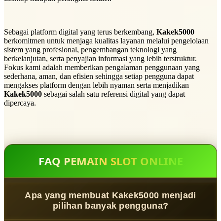
Sebagai platform digital yang terus berkembang,
Kakek5000
berkomitmen untuk menjaga kualitas layanan melalui pengelolaan
sistem yang profesional, pengembangan teknologi yang
berkelanjutan, serta penyajian informasi yang lebih terstruktur.
Fokus kami adalah memberikan pengalaman penggunaan yang
sederhana, aman, dan efisien sehingga setiap pengguna dapat
mengakses platform dengan lebih nyaman serta menjadikan
Kakek5000
sebagai salah satu referensi digital yang dapat
dipercaya.
FAQ PEMAIN SLOT ONLINE
Apa yang membuat Kakek5000 menjadi
pilihan banyak pengguna?