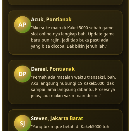
Acuk, Pontianak
AP
"Aku suke main di Kakek5000 sebab game
slot online-nya lengkap bah. Update game
baru pun rajin, jadi tiap buka pasti ada
yang bisa dicoba. Dak bikin jenuh lah."
Daniel, Pontianak
DP
"Pernah ada masalah waktu transaksi, bah.
Aku langsung hubungi CS Kakek5000, dak
sampai lama langsung dibantu. Prosesnya
jelas, jadi makin yakin main di sini."
Steven, Jakarta Barat
SJ
"Yang bikin gue betah di Kakek5000 tuh