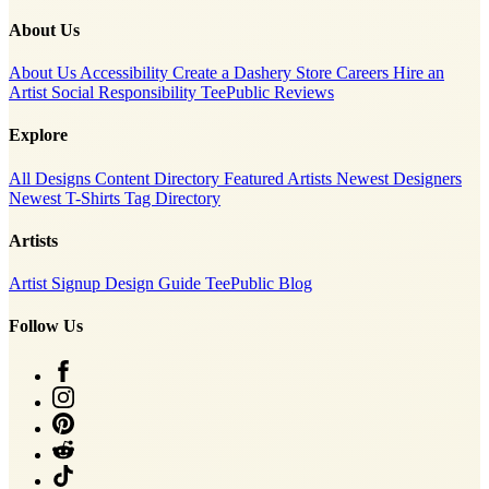
About Us
About Us
Accessibility
Create a Dashery Store
Careers
Hire an
Artist
Social Responsibility
TeePublic Reviews
Explore
All Designs
Content Directory
Featured Artists
Newest Designers
Newest T-Shirts
Tag Directory
Artists
Artist Signup
Design Guide
TeePublic Blog
Follow Us