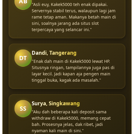
AB
"Asli euy, Kakek5000 teh enak dipakai.
Servernya stabil terus, walaupun lagi jam
rame tetap aman. Makanya betah main di
sini, soalnya jarang ada situs slot
terpercaya yang selancar ini."
Dandi, Tangerang
DT
"Enak dah main di Kakek5000 lewat HP.
Situsnya ringan, tampilannya juga pas di
layar kecil. Jadi kapan aja pengen main
tinggal buka, kagak ada masalah."
Surya, Singkawang
SS
"Aku dah beberapa kali deposit sama
withdraw di Kakek5000, memang cepat
bah. Prosesnya jelas, dak ribet, jadi
nyaman kali main di sini."