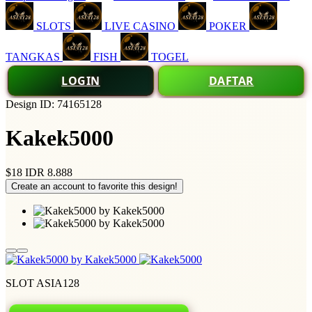
SLOTS
LIVE CASINO
POKER
TANGKAS
FISH
TOGEL
LOGIN
DAFTAR
Design ID: 74165128
Kakek5000
$18
IDR 8.888
Create an account to favorite this design!
SLOT ASIA128