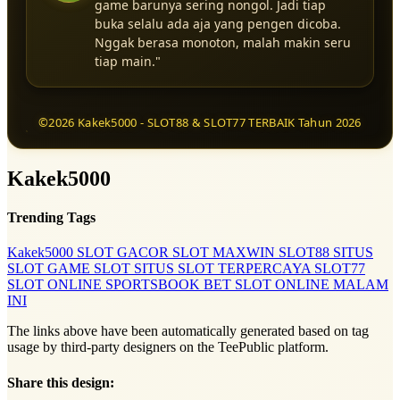
game barunya sering nongol. Jadi tiap
buka selalu ada aja yang pengen dicoba.
Nggak berasa monoton, malah makin seru
tiap main."
©2026 Kakek5000 - SLOT88 & SLOT77 TERBAIK Tahun 2026
Kakek5000
Trending Tags
Kakek5000
SLOT GACOR
SLOT MAXWIN
SLOT88
SITUS
SLOT
GAME SLOT
SITUS SLOT TERPERCAYA
SLOT77
SLOT ONLINE
SPORTSBOOK BET
SLOT ONLINE MALAM
INI
The links above have been automatically generated based on tag
usage by third-party designers on the TeePublic platform.
Share this design: