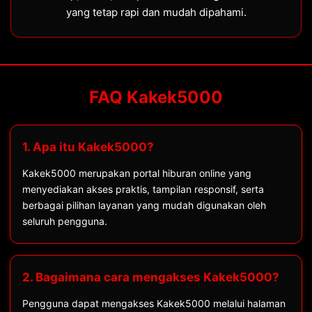
yang tetap rapi dan mudah dipahami.
FAQ Kakek5000
1. Apa itu Kakek5000?
Kakek5000 merupakan portal hiburan online yang
menyediakan akses praktis, tampilan responsif, serta
berbagai pilihan layanan yang mudah digunakan oleh
seluruh pengguna.
2. Bagaimana cara mengakses Kakek5000?
Pengguna dapat mengakses Kakek5000 melalui halaman