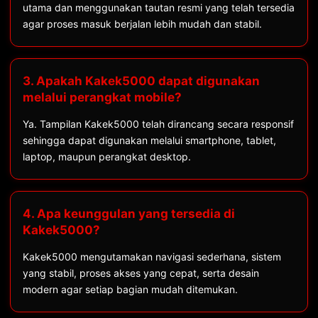
utama dan menggunakan tautan resmi yang telah tersedia
agar proses masuk berjalan lebih mudah dan stabil.
3. Apakah Kakek5000 dapat digunakan
melalui perangkat mobile?
Ya. Tampilan Kakek5000 telah dirancang secara responsif
sehingga dapat digunakan melalui smartphone, tablet,
laptop, maupun perangkat desktop.
4. Apa keunggulan yang tersedia di
Kakek5000?
Kakek5000 mengutamakan navigasi sederhana, sistem
yang stabil, proses akses yang cepat, serta desain
modern agar setiap bagian mudah ditemukan.