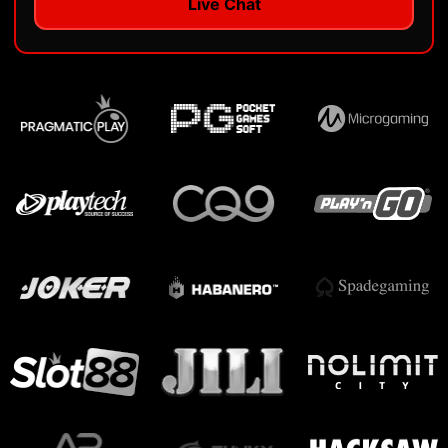
Live Chat