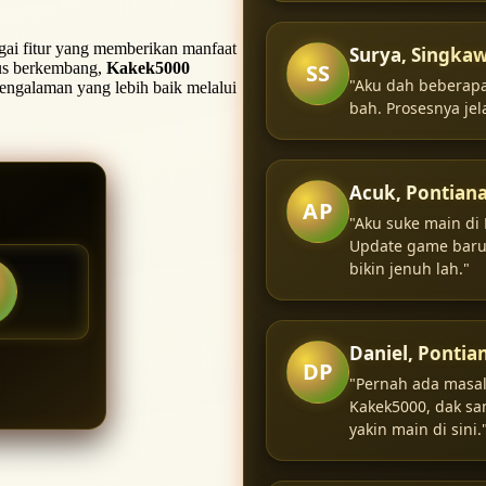
ai fitur yang memberikan manfaat
Surya, Singka
SS
rus berkembang,
Kakek5000
"Aku dah beberapa
engalaman yang lebih baik melalui
bah. Prosesnya jela
Acuk, Pontian
AP
"Aku suke main di
Update game baru p
bikin jenuh lah."
Daniel, Pontia
DP
"Pernah ada masal
Kakek5000, dak sa
yakin main di sini.