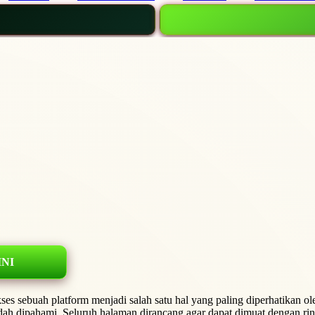
INI
s sebuah platform menjadi salah satu hal yang paling diperhatikan ol
udah dipahami. Seluruh halaman dirancang agar dapat dimuat dengan r