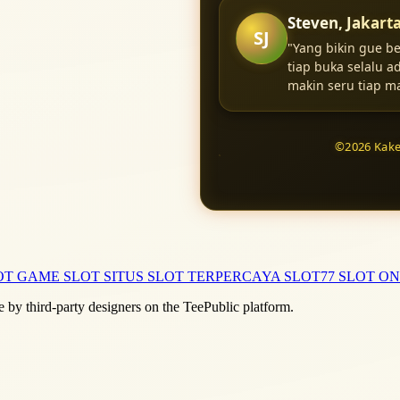
Steven, Jakart
SJ
"Yang bikin gue b
tiap buka selalu 
makin seru tiap ma
©2026 Kake
LOT
GAME SLOT
SITUS SLOT TERPERCAYA
SLOT77
SLOT O
 by third-party designers on the TeePublic platform.