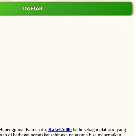
DAFTAR
eh pengguna. Karena itu,
Kakek5000
hadir sebagai platform yang
ingan di berbagai perangkat sehingga pengguna bisa menemukan