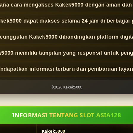
gasi yang mudah, performa yang stabil, serta tampilan yang resp
ana cara mengakses Kakek5000 dengan aman dan 
ses yang lebih nyaman di berbagai perangkat.
i Kakek5000 dan pastikan koneksi internet dalam kondisi stabil a
kek5000 dapat diakses selama 24 jam di berbagai 
pa kendala.
es kapan saja melalui desktop, laptop, tablet, maupun smartphon
keunggulan Kakek5000 dibandingkan platform digita
digunakan.
emudahan navigasi, kecepatan akses, serta pengembangan layan
5000 memiliki tampilan yang responsif untuk pen
man yang lebih baik bagi pengguna.
kek5000 telah dioptimalkan agar tampil nyaman di berbagai ukura
ndapatkan informasi terbaru dan pembaruan layan
perangkat mobile.
itemukan melalui halaman resmi Kakek5000 yang diperbarui secar
si yang akurat dan terbaru.
©2026 Kakek5000
INFORMASI TENTANG SLOT ASIA128
Kakek5000