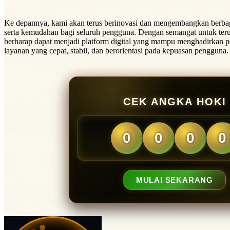
Ke depannya, kami akan terus berinovasi dan mengembangkan berbag
serta kemudahan bagi seluruh pengguna. Dengan semangat untuk te
berharap dapat menjadi platform digital yang mampu menghadirkan p
layanan yang cepat, stabil, dan berorientasi pada kepuasan pengguna.
CEK ANGKA HOKI
0
0
0
0
MULAI SEKARANG