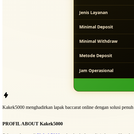
Jenis Layanan
Minimal Deposit
Minimal Withdraw
Metode Deposit
Jam Operasional
Kakek5000 menghadirkan lapak baccarat online dengan solusi penuh da
PROFIL ABOUT Kakek5000