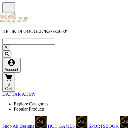
KETIK DI GOOGLE 'Kakek5000'
Account
0
Cart
DAFTAR AKUN
Explore Categories
Popular Products
Shop All Designs
HOT GAMES
SPORTSBOOK