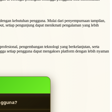
i dengan kebutuhan pengguna. Mulai dari penyempurnaan tampilan,
but, setiap pengunjung dapat menikmati pengalaman yang lebih
profesional, pengembangan teknologi yang berkelanjutan, serta
ingga setiap pengguna dapat mengakses platform dengan lebih nyaman
ngguna?