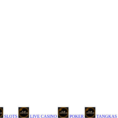
SLOTS
LIVE CASINO
POKER
TANGKAS