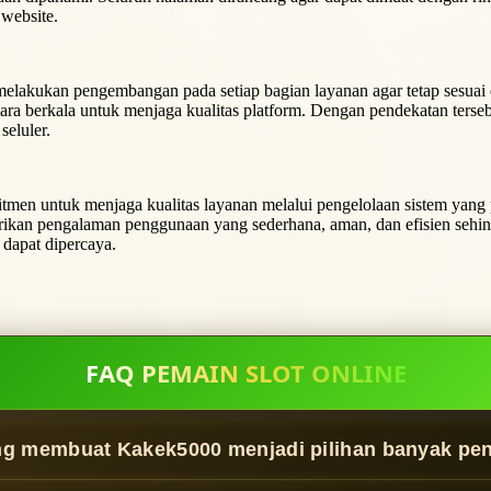
 website.
melakukan pengembangan pada setiap bagian layanan agar tetap sesua
ara berkala untuk menjaga kualitas platform. Dengan pendekatan terse
eluler.
men untuk menjaga kualitas layanan melalui pengelolaan sistem yang 
berikan pengalaman penggunaan yang sederhana, aman, dan efisien seh
g dapat dipercaya.
FAQ PEMAIN SLOT ONLINE
ng membuat Kakek5000 menjadi pilihan banyak pe