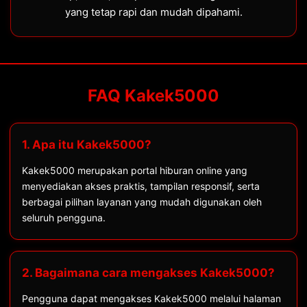
yang tetap rapi dan mudah dipahami.
FAQ Kakek5000
1. Apa itu Kakek5000?
Kakek5000 merupakan portal hiburan online yang
menyediakan akses praktis, tampilan responsif, serta
berbagai pilihan layanan yang mudah digunakan oleh
seluruh pengguna.
2. Bagaimana cara mengakses Kakek5000?
Pengguna dapat mengakses Kakek5000 melalui halaman