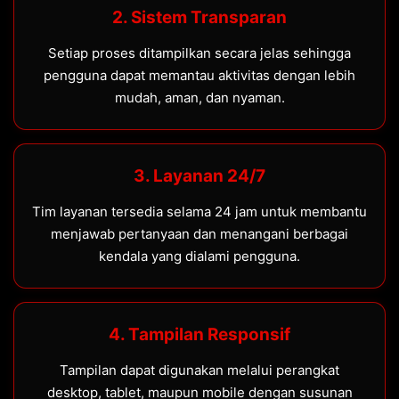
2. Sistem Transparan
Setiap proses ditampilkan secara jelas sehingga
pengguna dapat memantau aktivitas dengan lebih
mudah, aman, dan nyaman.
3. Layanan 24/7
Tim layanan tersedia selama 24 jam untuk membantu
menjawab pertanyaan dan menangani berbagai
kendala yang dialami pengguna.
4. Tampilan Responsif
Tampilan dapat digunakan melalui perangkat
desktop, tablet, maupun mobile dengan susunan