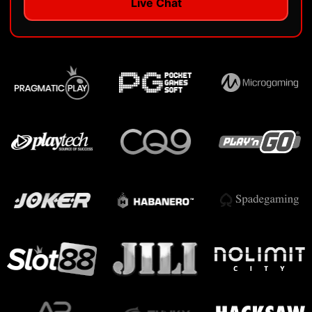
Live Chat