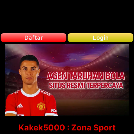
Daftar
Login
Kakek5000 : Zona Sport