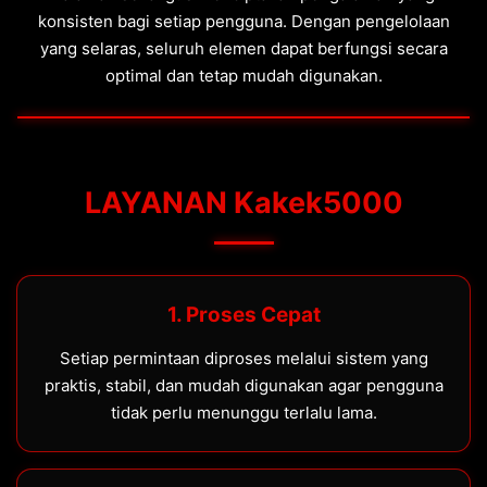
konsisten bagi setiap pengguna. Dengan pengelolaan
yang selaras, seluruh elemen dapat berfungsi secara
optimal dan tetap mudah digunakan.
LAYANAN Kakek5000
1. Proses Cepat
Setiap permintaan diproses melalui sistem yang
praktis, stabil, dan mudah digunakan agar pengguna
tidak perlu menunggu terlalu lama.