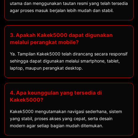
utama dan menggunakan tautan resmi yang telah tersedia
agar proses masuk berjalan lebih mudah dan stabil.
3. Apakah Kakek5000 dapat digunakan
melalui perangkat mobile?
Ya. Tampilan Kakek5000 telah dirancang secara responsif
sehingga dapat digunakan melalui smartphone, tablet,
laptop, maupun perangkat desktop.
4. Apa keunggulan yang tersedia di
Kakek5000?
Kakek5000 mengutamakan navigasi sederhana, sistem
yang stabil, proses akses yang cepat, serta desain
modern agar setiap bagian mudah ditemukan.