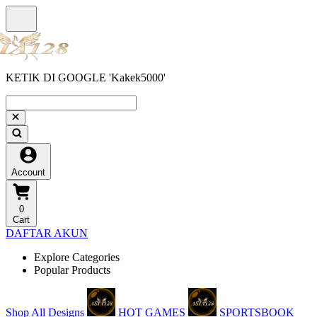
KETIK DI GOOGLE 'Kakek5000'
Account
0
Cart
DAFTAR AKUN
Explore Categories
Popular Products
Shop All Designs
HOT GAMES
SPORTSBOOK