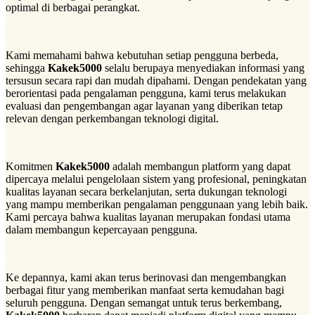
optimal di berbagai perangkat.
Kami memahami bahwa kebutuhan setiap pengguna berbeda,
sehingga
Kakek5000
selalu berupaya menyediakan informasi yang
tersusun secara rapi dan mudah dipahami. Dengan pendekatan yang
berorientasi pada pengalaman pengguna, kami terus melakukan
evaluasi dan pengembangan agar layanan yang diberikan tetap
relevan dengan perkembangan teknologi digital.
Komitmen
Kakek5000
adalah membangun platform yang dapat
dipercaya melalui pengelolaan sistem yang profesional, peningkatan
kualitas layanan secara berkelanjutan, serta dukungan teknologi
yang mampu memberikan pengalaman penggunaan yang lebih baik.
Kami percaya bahwa kualitas layanan merupakan fondasi utama
dalam membangun kepercayaan pengguna.
Ke depannya, kami akan terus berinovasi dan mengembangkan
berbagai fitur yang memberikan manfaat serta kemudahan bagi
seluruh pengguna. Dengan semangat untuk terus berkembang,