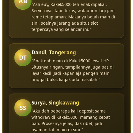
AB
"Asli euy, Kakek5000 teh enak dipakai.
Servernya stabil terus, walaupun lagi jam
rame tetap aman. Makanya betah main di
sini, soalnya jarang ada situs slot
terpercaya yang selancar ini."
Dandi, Tangerang
DT
"Enak dah main di Kakek5000 lewat HP.
Situsnya ringan, tampilannya juga pas di
layar kecil. Jadi kapan aja pengen main
tinggal buka, kagak ada masalah."
Surya, Singkawang
SS
"Aku dah beberapa kali deposit sama
withdraw di Kakek5000, memang cepat
bah. Prosesnya jelas, dak ribet, jadi
nyaman kali main di sini."