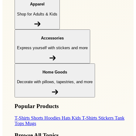
Apparel
Shop for Adults & Kids
Accessories
Express yourself with stickers and more
Home Goods
Decorate with pillows, tapestries, and more
Popular Products
T-Shirts
Shorts
Hoodies
Hats
Kids T-Shirts
Stickers
Tank
Tops
Mugs
Browse All Topics