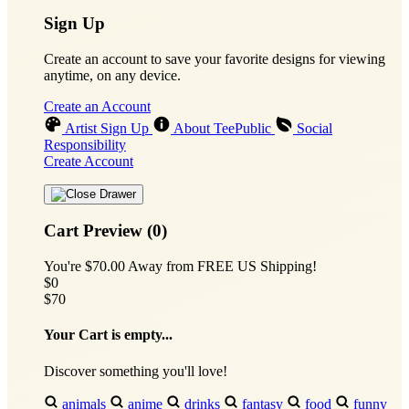
Sign Up
Create an account to save your favorite designs for viewing
anytime, on any device.
Create an Account
Artist Sign Up
About TeePublic
Social
Responsibility
Create Account
Cart Preview (0)
You're
$70.00
Away from
FREE US Shipping!
$0
$70
Your Cart is empty...
Discover something you'll love!
animals
anime
drinks
fantasy
food
funny