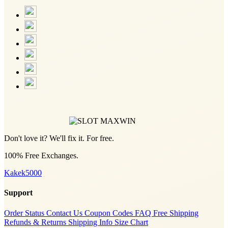
Don't love it? We'll fix it. For free.
100% Free Exchanges.
Kakek5000
Support
Order Status
Contact Us
Coupon Codes
FAQ
Free Shipping
Refunds & Returns
Shipping Info
Size Chart