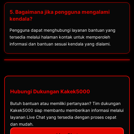
5. Bagaimana jika pengguna mengalami
kendala?
Pengguna dapat menghubungi layanan bantuan yang
tersedia melalui halaman kontak untuk memperoleh
informasi dan bantuan sesuai kendala yang dialami.
Hubungi Dukungan Kakek5000
Butuh bantuan atau memiliki pertanyaan? Tim dukungan
Kakek5000 siap membantu memberikan informasi melalui
layanan Live Chat yang tersedia dengan proses cepat
dan mudah.