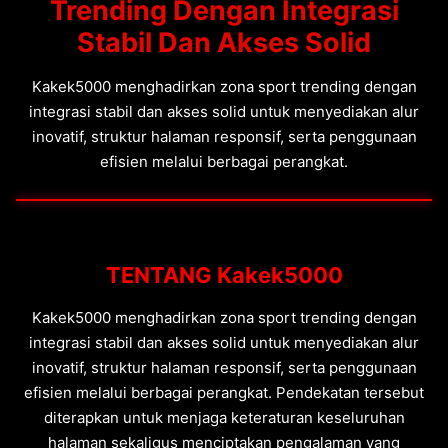
Trending Dengan Integrasi
Stabil Dan Akses Solid
Kakek5000 menghadirkan zona sport trending dengan
integrasi stabil dan akses solid untuk menyediakan alur
inovatif, struktur halaman responsif, serta penggunaan
efisien melalui berbagai perangkat.
TENTANG Kakek5000
Kakek5000 menghadirkan zona sport trending dengan
integrasi stabil dan akses solid untuk menyediakan alur
inovatif, struktur halaman responsif, serta penggunaan
efisien melalui berbagai perangkat. Pendekatan tersebut
diterapkan untuk menjaga keteraturan keseluruhan
halaman sekaligus menciptakan pengalaman yang