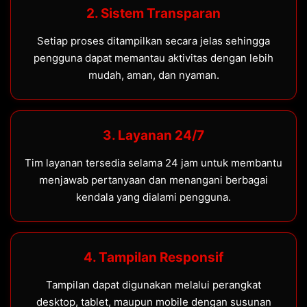
2. Sistem Transparan
Setiap proses ditampilkan secara jelas sehingga
pengguna dapat memantau aktivitas dengan lebih
mudah, aman, dan nyaman.
3. Layanan 24/7
Tim layanan tersedia selama 24 jam untuk membantu
menjawab pertanyaan dan menangani berbagai
kendala yang dialami pengguna.
4. Tampilan Responsif
Tampilan dapat digunakan melalui perangkat
desktop, tablet, maupun mobile dengan susunan