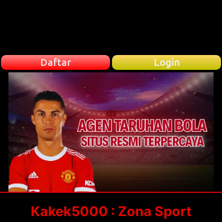
Daftar
Login
Kakek5000 : Zona Sport