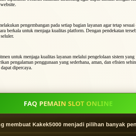
 website.
melakukan pengembangan pada setiap bagian layanan agar tetap sesua
ara berkala untuk menjaga kualitas platform. Dengan pendekatan terse
eluler.
men untuk menjaga kualitas layanan melalui pengelolaan sistem yang 
berikan pengalaman penggunaan yang sederhana, aman, dan efisien seh
g dapat dipercaya.
FAQ PEMAIN SLOT ONLINE
ng membuat Kakek5000 menjadi pilihan banyak pe