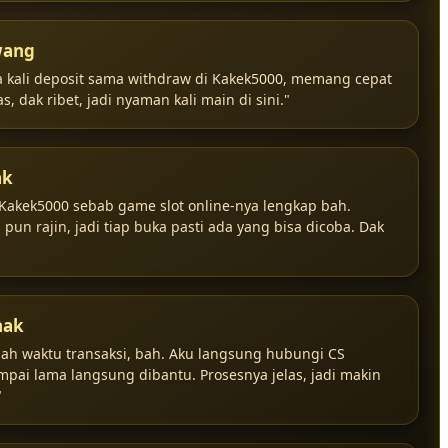
wang
 kali deposit sama withdraw di Kakek5000, memang cepat
s, dak ribet, jadi nyaman kali main di sini."
ak
 Kakek5000 sebab game slot online-nya lengkap bah.
un rajin, jadi tiap buka pasti ada yang bisa dicoba. Dak
nak
ah waktu transaksi, bah. Aku langsung hubungi CS
mpai lama langsung dibantu. Prosesnya jelas, jadi makin
"