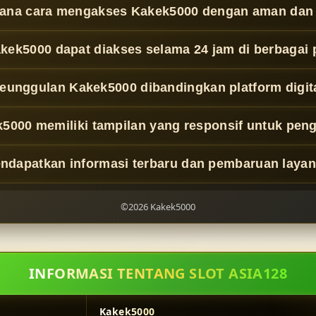
gasi yang mudah, performa yang stabil, serta tampilan yang resp
ana cara mengakses Kakek5000 dengan aman dan 
ses yang lebih nyaman di berbagai perangkat.
i Kakek5000 dan pastikan koneksi internet dalam kondisi stabil a
kek5000 dapat diakses selama 24 jam di berbagai 
pa kendala.
es kapan saja melalui desktop, laptop, tablet, maupun smartphon
keunggulan Kakek5000 dibandingkan platform digita
digunakan.
emudahan navigasi, kecepatan akses, serta pengembangan layan
5000 memiliki tampilan yang responsif untuk pen
man yang lebih baik bagi pengguna.
kek5000 telah dioptimalkan agar tampil nyaman di berbagai ukura
ndapatkan informasi terbaru dan pembaruan layan
perangkat mobile.
itemukan melalui halaman resmi Kakek5000 yang diperbarui secar
si yang akurat dan terbaru.
©2026 Kakek5000
INFORMASI TENTANG SLOT ASIA128
Kakek5000