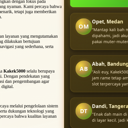
angkan dengan fokus pada
yang nyaman. Kami percaya bahwa
enarik, tetapi juga memberikan
n.
Opet, Medan
OM
“Mantap kali bah
dipahami, jadi aku
kan layanan yang mengutamakan
pakai muter-muter 
ng dilakukan bertujuan
avigasi yang sederhana, serta
Abah, Bandun
AB
ga
Kakek5000
selalu berupaya
"Asli euy, Kakek50
mi. Dengan pendekatan yang
jam rame tetap ama
uasi dan pengembangan agar
slot terpercaya yan
digital.
Dandi, Tanger
aya melalui pengelolaan sistem
DT
 serta dukungan teknologi yang
"Enak dah main di
ercaya bahwa kualitas layanan
di layar kecil. Ja