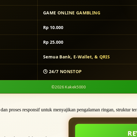
GAME ONLINE GAMBLING
Rp 10.000
Rp 25.000
Semua Bank, E-Wallet, & QRIS
🕒 24/7 NONSTOP
©2026 Kakek5000
n proses responsif untuk menyajikan pengalaman ringan, struktur tera
RE