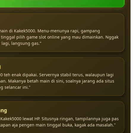
 main di Kakek5000. Menu-menunya rapi, gampang
 tinggal pilih game slot online yang mau dimainkan. Nggak
lagi, langsung gas.”
g
00 teh enak dipakai. Servernya stabil terus, walaupun lagi
n. Makanya betah main di sini, soalnya jarang ada situs
g selancar ini."
ang
 Kakek5000 lewat HP. Situsnya ringan, tampilannya juga pas
di kapan aja pengen main tinggal buka, kagak ada masalah."