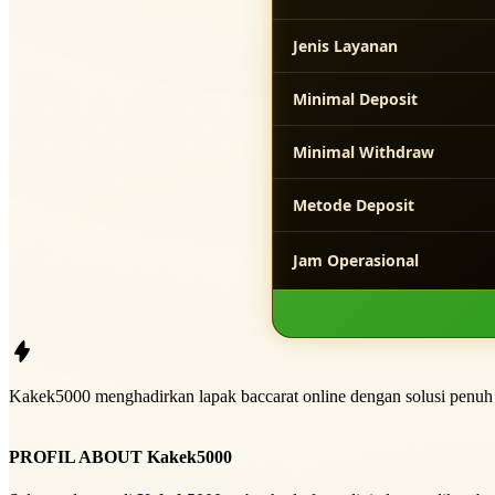
Jenis Layanan
Minimal Deposit
Minimal Withdraw
Metode Deposit
Jam Operasional
Kakek5000 menghadirkan lapak baccarat online dengan solusi penuh da
PROFIL ABOUT Kakek5000