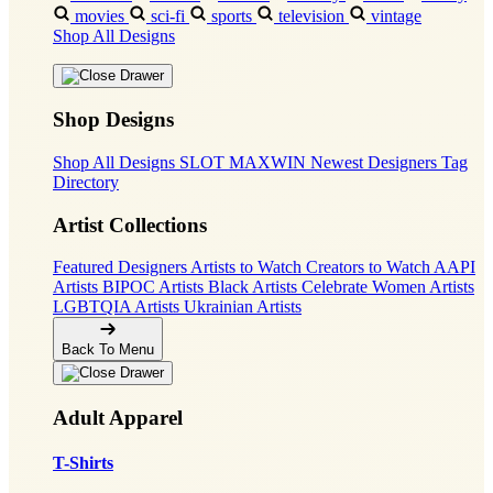
movies
sci-fi
sports
television
vintage
Shop All Designs
Shop Designs
Shop All Designs
SLOT MAXWIN
Newest Designers
Tag
Directory
Artist Collections
Featured Designers
Artists to Watch
Creators to Watch
AAPI
Artists
BIPOC Artists
Black Artists
Celebrate Women Artists
LGBTQIA Artists
Ukrainian Artists
Back To Menu
Adult Apparel
T-Shirts