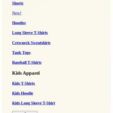
Shorts
New!
Hoodies
Long Sleeve T-Shirts
Crewneck Sweatshirts
Tank Tops
Baseball T-Shirts
Kids Apparel
Kids T-Shirts
Kids Hoodie
Kids Long Sleeve T-Shirt