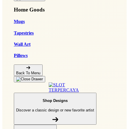
Home Goods
Mugs
Tapestries
Wall Art
Pillows
Back To Menu
Shop Designs
Discover a classic design or new favorite artist