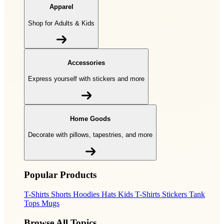
Apparel
Shop for Adults & Kids
Accessories
Express yourself with stickers and more
Home Goods
Decorate with pillows, tapestries, and more
Popular Products
T-Shirts
Shorts
Hoodies
Hats
Kids T-Shirts
Stickers
Tank
Tops
Mugs
Browse All Topics