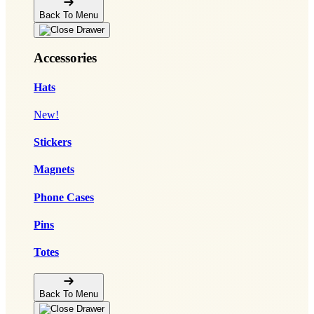
Back To Menu
Accessories
Hats
New!
Stickers
Magnets
Phone Cases
Pins
Totes
Back To Menu