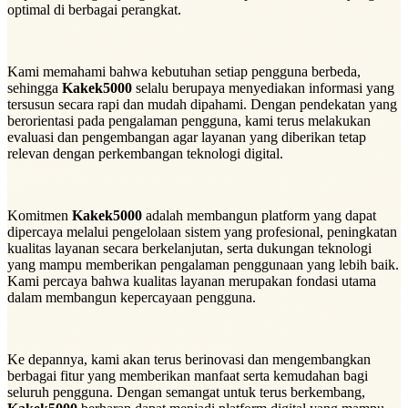
optimal di berbagai perangkat.
Kami memahami bahwa kebutuhan setiap pengguna berbeda,
sehingga
Kakek5000
selalu berupaya menyediakan informasi yang
tersusun secara rapi dan mudah dipahami. Dengan pendekatan yang
berorientasi pada pengalaman pengguna, kami terus melakukan
evaluasi dan pengembangan agar layanan yang diberikan tetap
relevan dengan perkembangan teknologi digital.
Komitmen
Kakek5000
adalah membangun platform yang dapat
dipercaya melalui pengelolaan sistem yang profesional, peningkatan
kualitas layanan secara berkelanjutan, serta dukungan teknologi
yang mampu memberikan pengalaman penggunaan yang lebih baik.
Kami percaya bahwa kualitas layanan merupakan fondasi utama
dalam membangun kepercayaan pengguna.
Ke depannya, kami akan terus berinovasi dan mengembangkan
berbagai fitur yang memberikan manfaat serta kemudahan bagi
seluruh pengguna. Dengan semangat untuk terus berkembang,