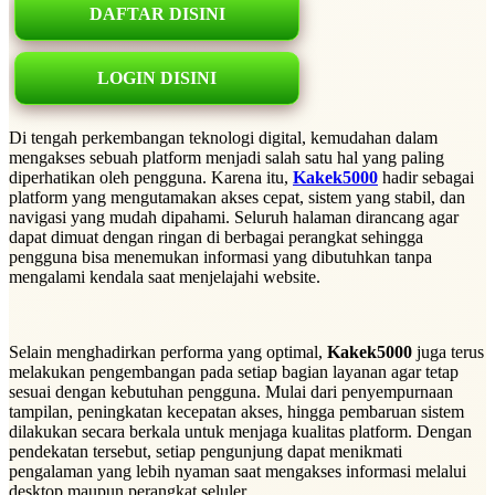
DAFTAR DISINI
LOGIN DISINI
Di tengah perkembangan teknologi digital, kemudahan dalam
mengakses sebuah platform menjadi salah satu hal yang paling
diperhatikan oleh pengguna. Karena itu,
Kakek5000
hadir sebagai
platform yang mengutamakan akses cepat, sistem yang stabil, dan
navigasi yang mudah dipahami. Seluruh halaman dirancang agar
dapat dimuat dengan ringan di berbagai perangkat sehingga
pengguna bisa menemukan informasi yang dibutuhkan tanpa
mengalami kendala saat menjelajahi website.
Selain menghadirkan performa yang optimal,
Kakek5000
juga terus
melakukan pengembangan pada setiap bagian layanan agar tetap
sesuai dengan kebutuhan pengguna. Mulai dari penyempurnaan
tampilan, peningkatan kecepatan akses, hingga pembaruan sistem
dilakukan secara berkala untuk menjaga kualitas platform. Dengan
pendekatan tersebut, setiap pengunjung dapat menikmati
pengalaman yang lebih nyaman saat mengakses informasi melalui
desktop maupun perangkat seluler.