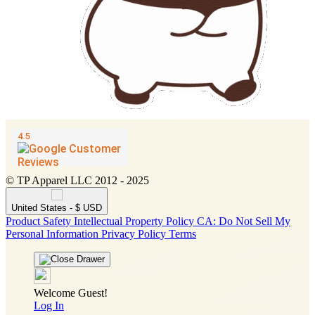
© TP Apparel LLC 2012 - 2025
United States - $ USD
Product Safety
Intellectual Property Policy
CA: Do Not Sell My
Personal Information
Privacy Policy
Terms
Welcome Guest!
Log In