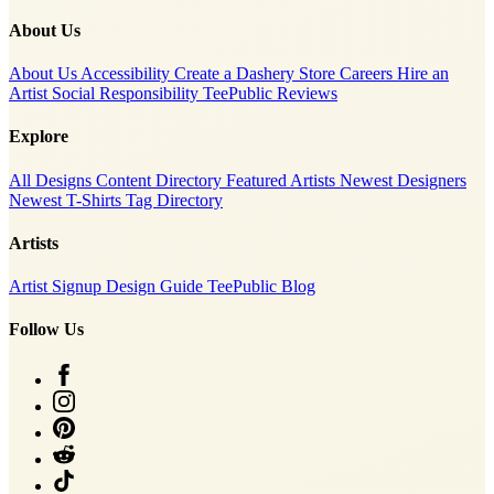
About Us
About Us
Accessibility
Create a Dashery Store
Careers
Hire an
Artist
Social Responsibility
TeePublic Reviews
Explore
All Designs
Content Directory
Featured Artists
Newest Designers
Newest T-Shirts
Tag Directory
Artists
Artist Signup
Design Guide
TeePublic Blog
Follow Us