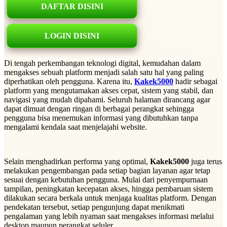
DAFTAR DISINI
LOGIN DISINI
Di tengah perkembangan teknologi digital, kemudahan dalam
mengakses sebuah platform menjadi salah satu hal yang paling
diperhatikan oleh pengguna. Karena itu,
Kakek5000
hadir sebagai
platform yang mengutamakan akses cepat, sistem yang stabil, dan
navigasi yang mudah dipahami. Seluruh halaman dirancang agar
dapat dimuat dengan ringan di berbagai perangkat sehingga
pengguna bisa menemukan informasi yang dibutuhkan tanpa
mengalami kendala saat menjelajahi website.
Selain menghadirkan performa yang optimal,
Kakek5000
juga terus
melakukan pengembangan pada setiap bagian layanan agar tetap
sesuai dengan kebutuhan pengguna. Mulai dari penyempurnaan
tampilan, peningkatan kecepatan akses, hingga pembaruan sistem
dilakukan secara berkala untuk menjaga kualitas platform. Dengan
pendekatan tersebut, setiap pengunjung dapat menikmati
pengalaman yang lebih nyaman saat mengakses informasi melalui
desktop maupun perangkat seluler.