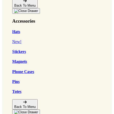
Back To Menu
Accessories
Hats
New!
Stickers
Magnets
Phone Cases
Pins
Totes
Back To Menu