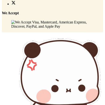
We Accept