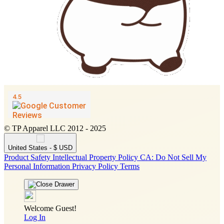
© TP Apparel LLC 2012 - 2025
United States - $ USD
Product Safety
Intellectual Property Policy
CA: Do Not Sell My
Personal Information
Privacy Policy
Terms
Welcome Guest!
Log In