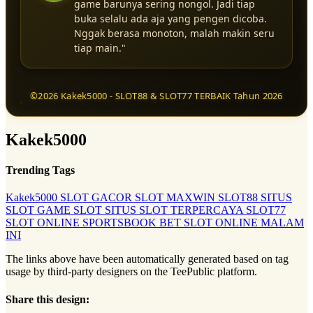
game barunya sering nongol. Jadi tiap
buka selalu ada aja yang pengen dicoba.
Nggak berasa monoton, malah makin seru
tiap main."
©2026 Kakek5000 - SLOT88 & SLOT77 TERBAIK Tahun 2026
Kakek5000
Trending Tags
Kakek5000
SLOT GACOR
SLOT MAXWIN
SLOT88
SITUS
SLOT
GAME SLOT
SITUS SLOT TERPERCAYA
SLOT77
SLOT ONLINE
SPORTSBOOK BET
SLOT ONLINE MALAM
INI
The links above have been automatically generated based on tag
usage by third-party designers on the TeePublic platform.
Share this design: