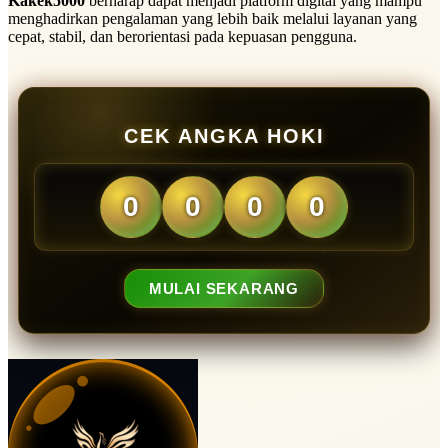
Kakek5000
berharap dapat menjadi platform digital yang mampu
menghadirkan pengalaman yang lebih baik melalui layanan yang
cepat, stabil, dan berorientasi pada kepuasan pengguna.
CEK ANGKA HOKI
0
0
0
0
MULAI SEKARANG