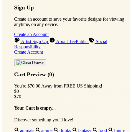
Sign Up
Create an account to save your favorite designs for viewing
anytime, on any device.
Create an Account
Artist Sign Up
About TeePublic
Social
Responsibility
Create Account
Cart Preview (0)
You're
$70.00
Away from
FREE US Shipping!
$0
$70
Your Cart is empty...
Discover something you'll love!
animals
anime
drinks
fantasy
food
funny