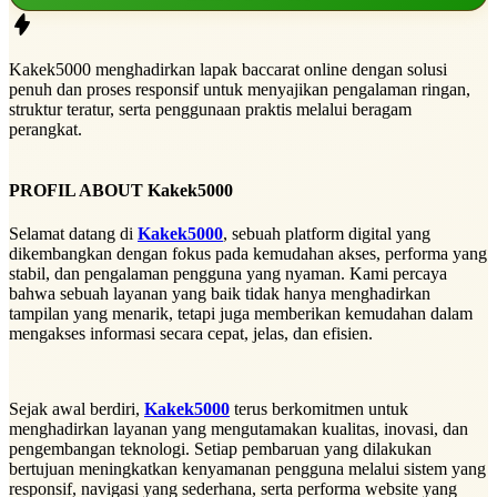
Kakek5000 menghadirkan lapak baccarat online dengan solusi
penuh dan proses responsif untuk menyajikan pengalaman ringan,
struktur teratur, serta penggunaan praktis melalui beragam
perangkat.
PROFIL ABOUT Kakek5000
Selamat datang di
Kakek5000
, sebuah platform digital yang
dikembangkan dengan fokus pada kemudahan akses, performa yang
stabil, dan pengalaman pengguna yang nyaman. Kami percaya
bahwa sebuah layanan yang baik tidak hanya menghadirkan
tampilan yang menarik, tetapi juga memberikan kemudahan dalam
mengakses informasi secara cepat, jelas, dan efisien.
Sejak awal berdiri,
Kakek5000
terus berkomitmen untuk
menghadirkan layanan yang mengutamakan kualitas, inovasi, dan
pengembangan teknologi. Setiap pembaruan yang dilakukan
bertujuan meningkatkan kenyamanan pengguna melalui sistem yang
responsif, navigasi yang sederhana, serta performa website yang