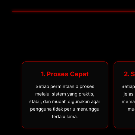
1. Proses Cepat
2. 
Setiap permintaan diproses
Setiap
melalui sistem yang praktis,
jelas
stabil, dan mudah digunakan agar
meman
pengguna tidak perlu menunggu
mu
terlalu lama.