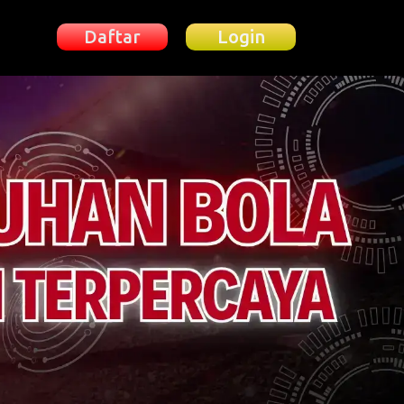
Daftar
Login