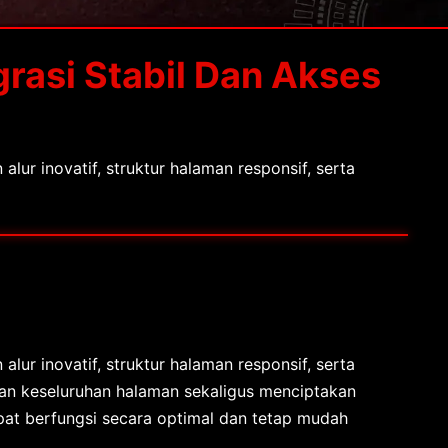
rasi Stabil Dan Akses
ur inovatif, struktur halaman responsif, serta
ur inovatif, struktur halaman responsif, serta
ran keseluruhan halaman sekaligus menciptakan
pat berfungsi secara optimal dan tetap mudah