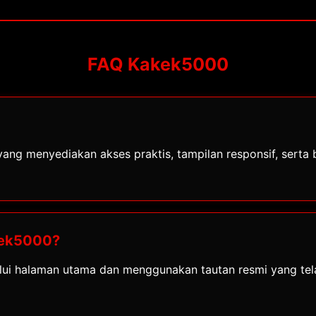
FAQ Kakek5000
ang menyediakan akses praktis, tampilan responsif, serta 
kek5000?
 halaman utama dan menggunakan tautan resmi yang telah 