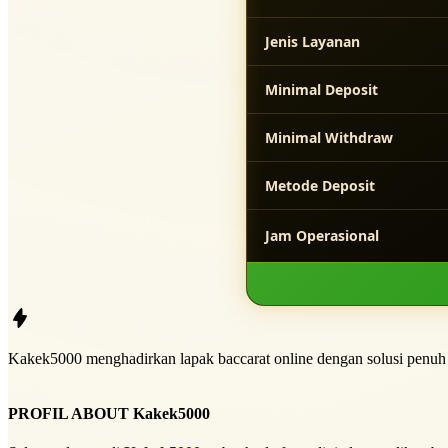
Jenis Layanan
Minimal Deposit
Minimal Withdraw
Metode Deposit
Jam Operasional
Kakek5000 menghadirkan lapak baccarat online dengan solusi penuh da
PROFIL ABOUT Kakek5000