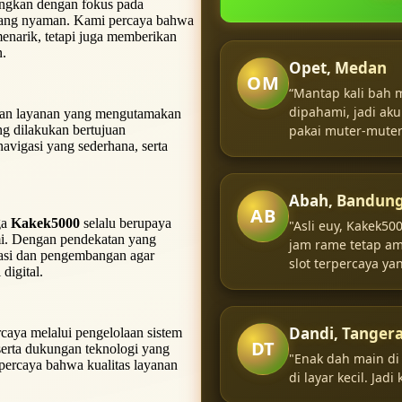
angkan dengan fokus pada
yang nyaman. Kami percaya bahwa
enarik, tetapi juga memberikan
n.
Opet, Medan
OM
“Mantap kali bah
dipahami, jadi aku
kan layanan yang mengutamakan
pakai muter-muter 
ng dilakukan bertujuan
avigasi yang sederhana, serta
Abah, Bandun
AB
ga
Kakek5000
selalu berupaya
"Asli euy, Kakek50
mi. Dengan pendekatan yang
jam rame tetap ama
uasi dan pengembangan agar
slot terpercaya yan
digital.
Dandi, Tanger
aya melalui pengelolaan sistem
DT
 serta dukungan teknologi yang
"Enak dah main di
ercaya bahwa kualitas layanan
di layar kecil. Ja