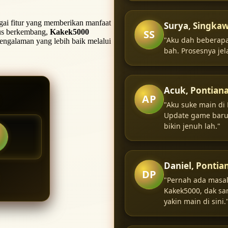
ai fitur yang memberikan manfaat
Surya, Singka
SS
rus berkembang,
Kakek5000
"Aku dah beberapa
engalaman yang lebih baik melalui
bah. Prosesnya jela
Acuk, Pontian
AP
"Aku suke main di
Update game baru p
bikin jenuh lah."
Daniel, Pontia
DP
"Pernah ada masal
Kakek5000, dak sa
yakin main di sini.