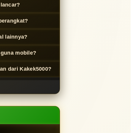
onsif. Kombinasi tersebut
lancar?
gar proses akses berjalan
perangkat?
e dengan tampilan yang
l lainnya?
an secara berkelanjutan
gguna mobile?
n layar sehingga tetap
an dari Kakek5000?
a berkala agar pengguna