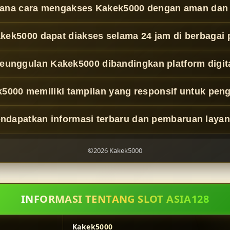
gasi yang mudah, performa yang stabil, serta tampilan yang resp
ana cara mengakses Kakek5000 dengan aman dan 
ses yang lebih nyaman di berbagai perangkat.
i Kakek5000 dan pastikan koneksi internet dalam kondisi stabil a
kek5000 dapat diakses selama 24 jam di berbagai 
pa kendala.
es kapan saja melalui desktop, laptop, tablet, maupun smartphon
keunggulan Kakek5000 dibandingkan platform digita
digunakan.
emudahan navigasi, kecepatan akses, serta pengembangan layan
5000 memiliki tampilan yang responsif untuk pen
man yang lebih baik bagi pengguna.
kek5000 telah dioptimalkan agar tampil nyaman di berbagai ukura
ndapatkan informasi terbaru dan pembaruan layan
perangkat mobile.
itemukan melalui halaman resmi Kakek5000 yang diperbarui secar
si yang akurat dan terbaru.
©2026 Kakek5000
INFORMASI TENTANG SLOT ASIA128
Kakek5000