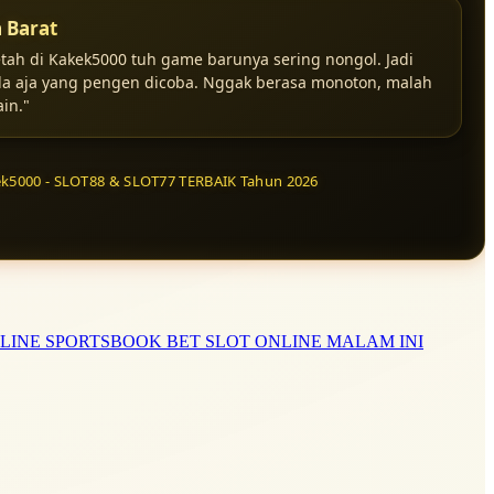
a Barat
etah di Kakek5000 tuh game barunya sering nongol. Jadi
ada aja yang pengen dicoba. Nggak berasa monoton, malah
in."
k5000 - SLOT88 & SLOT77 TERBAIK Tahun 2026
NLINE
SPORTSBOOK BET
SLOT ONLINE MALAM INI