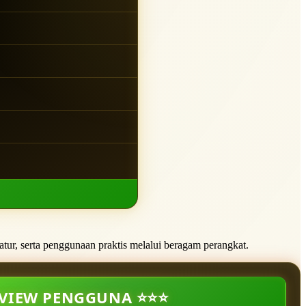
tur, serta penggunaan praktis melalui beragam perangkat.
VIEW PENGGUNA ⭐⭐⭐