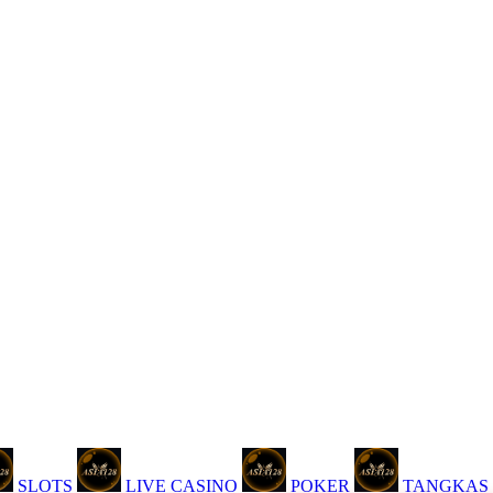
SLOTS
LIVE CASINO
POKER
TANGKAS