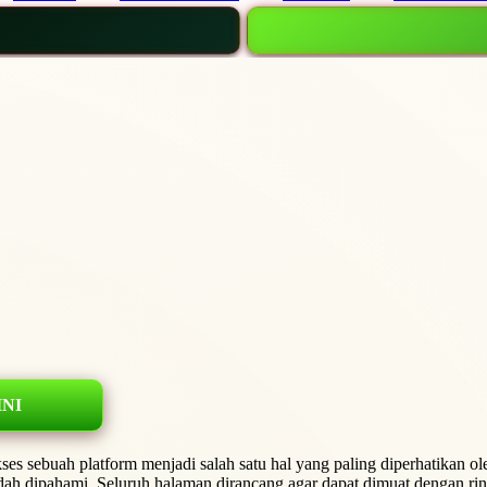
INI
s sebuah platform menjadi salah satu hal yang paling diperhatikan ol
udah dipahami. Seluruh halaman dirancang agar dapat dimuat dengan r