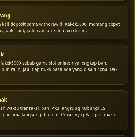
wang
 kali deposit sama withdraw di Kakek5000, memang cepat
s, dak ribet, jadi nyaman kali main di sini."
ak
 Kakek5000 sebab game slot online-nya lengkap bah.
un rajin, jadi tiap buka pasti ada yang bisa dicoba. Dak
nak
ah waktu transaksi, bah. Aku langsung hubungi CS
mpai lama langsung dibantu. Prosesnya jelas, jadi makin
"