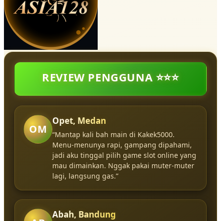
REVIEW PENGGUNA ⭐⭐⭐
Opet, Medan
OM
“Mantap kali bah main di Kakek5000.
Menu-menunya rapi, gampang dipahami,
jadi aku tinggal pilih game slot online yang
mau dimainkan. Nggak pakai muter-muter
lagi, langsung gas.”
Abah, Bandung