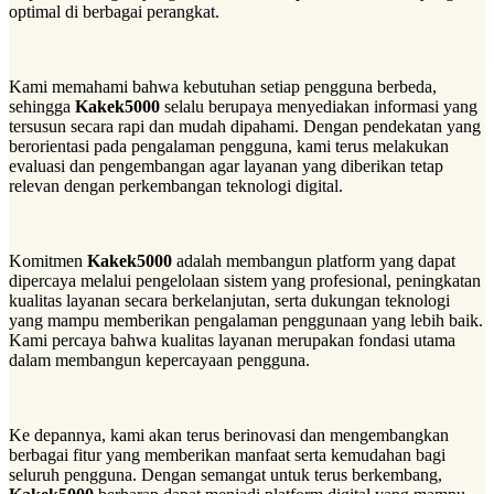
optimal di berbagai perangkat.
Kami memahami bahwa kebutuhan setiap pengguna berbeda,
sehingga
Kakek5000
selalu berupaya menyediakan informasi yang
tersusun secara rapi dan mudah dipahami. Dengan pendekatan yang
berorientasi pada pengalaman pengguna, kami terus melakukan
evaluasi dan pengembangan agar layanan yang diberikan tetap
relevan dengan perkembangan teknologi digital.
Komitmen
Kakek5000
adalah membangun platform yang dapat
dipercaya melalui pengelolaan sistem yang profesional, peningkatan
kualitas layanan secara berkelanjutan, serta dukungan teknologi
yang mampu memberikan pengalaman penggunaan yang lebih baik.
Kami percaya bahwa kualitas layanan merupakan fondasi utama
dalam membangun kepercayaan pengguna.
Ke depannya, kami akan terus berinovasi dan mengembangkan
berbagai fitur yang memberikan manfaat serta kemudahan bagi
seluruh pengguna. Dengan semangat untuk terus berkembang,