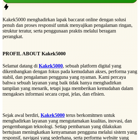
Kakek5000 menghadirkan lapak baccarat online dengan solusi
penuh dan proses responsif untuk menyajikan pengalaman ringan,
struktur teratur, serta penggunaan praktis melalui beragam
perangkat.
PROFIL ABOUT Kakek5000
Selamat datang di
Kakek5000
, sebuah platform digital yang
dikembangkan dengan fokus pada kemudahan akses, performa yang
stabil, dan pengalaman pengguna yang nyaman. Kami percaya
bahwa sebuah layanan yang baik tidak hanya menghadirkan
tampilan yang menarik, tetapi juga memberikan kemudahan dalam
mengakses informasi secara cepat, jelas, dan efisien.
Sejak awal berdiri,
Kakek5000
terus berkomitmen untuk
menghadirkan layanan yang mengutamakan kualitas, inovasi, dan
pengembangan teknologi. Setiap pembaruan yang dilakukan
bertujuan meningkatkan kenyamanan pengguna melalui sistem yang
responsif, navigasi yang sederhana, serta performa website yang