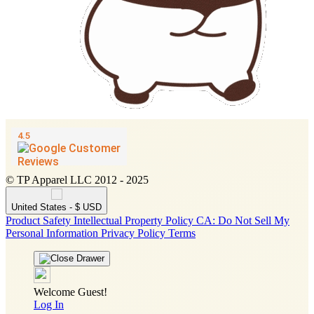
© TP Apparel LLC 2012 - 2025
United States - $ USD
Product Safety
Intellectual Property Policy
CA: Do Not Sell My
Personal Information
Privacy Policy
Terms
Welcome Guest!
Log In