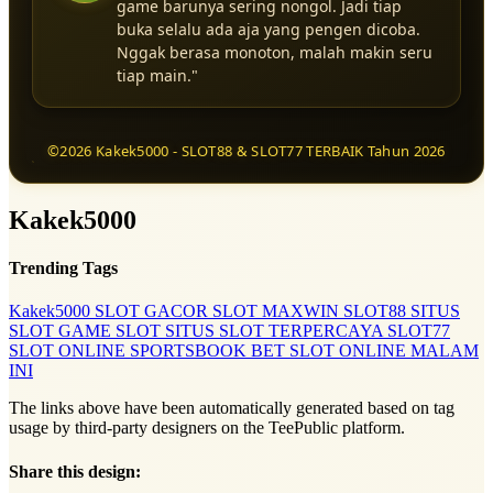
game barunya sering nongol. Jadi tiap
buka selalu ada aja yang pengen dicoba.
Nggak berasa monoton, malah makin seru
tiap main."
©2026 Kakek5000 - SLOT88 & SLOT77 TERBAIK Tahun 2026
Kakek5000
Trending Tags
Kakek5000
SLOT GACOR
SLOT MAXWIN
SLOT88
SITUS
SLOT
GAME SLOT
SITUS SLOT TERPERCAYA
SLOT77
SLOT ONLINE
SPORTSBOOK BET
SLOT ONLINE MALAM
INI
The links above have been automatically generated based on tag
usage by third-party designers on the TeePublic platform.
Share this design: