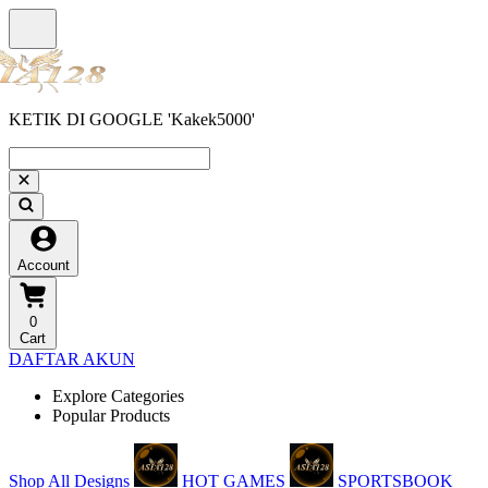
KETIK DI GOOGLE 'Kakek5000'
Account
0
Cart
DAFTAR AKUN
Explore Categories
Popular Products
Shop All Designs
HOT GAMES
SPORTSBOOK