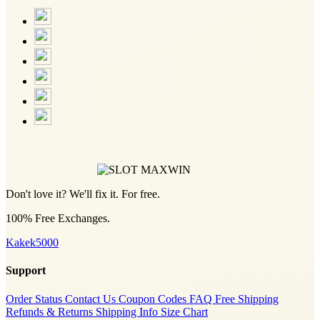
Don't love it? We'll fix it. For free.
100% Free Exchanges.
Kakek5000
Support
Order Status
Contact Us
Coupon Codes
FAQ
Free Shipping
Refunds & Returns
Shipping Info
Size Chart