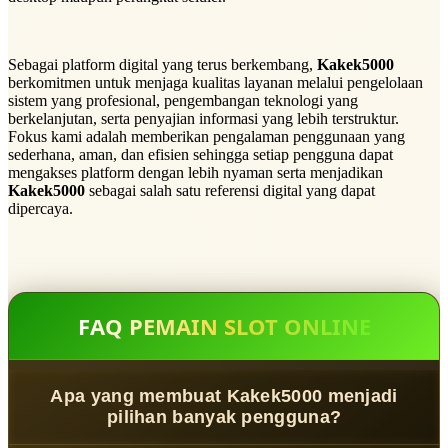
Sebagai platform digital yang terus berkembang,
Kakek5000
berkomitmen untuk menjaga kualitas layanan melalui pengelolaan
sistem yang profesional, pengembangan teknologi yang
berkelanjutan, serta penyajian informasi yang lebih terstruktur.
Fokus kami adalah memberikan pengalaman penggunaan yang
sederhana, aman, dan efisien sehingga setiap pengguna dapat
mengakses platform dengan lebih nyaman serta menjadikan
Kakek5000
sebagai salah satu referensi digital yang dapat
dipercaya.
FAQ PEMAIN SLOT ONLINE
Apa yang membuat Kakek5000 menjadi
pilihan banyak pengguna?