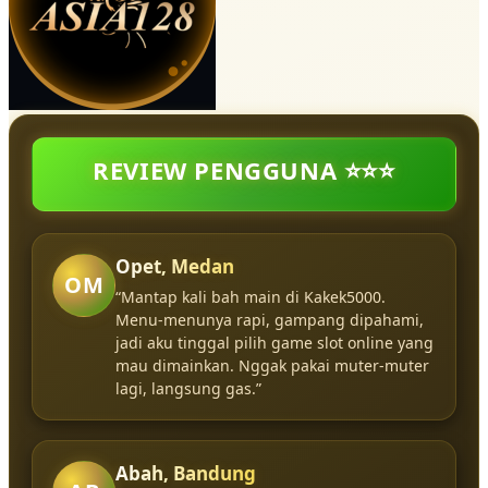
REVIEW PENGGUNA ⭐⭐⭐
Opet, Medan
OM
“Mantap kali bah main di Kakek5000.
Menu-menunya rapi, gampang dipahami,
jadi aku tinggal pilih game slot online yang
mau dimainkan. Nggak pakai muter-muter
lagi, langsung gas.”
Abah, Bandung