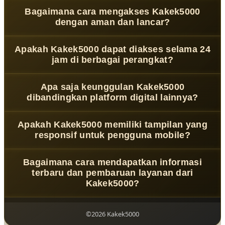
Kakek5000 menawarkan navigasi yang mudah, performa
Bagaimana cara mengakses Kakek5000
yang stabil, serta tampilan yang responsif. Kombinasi
dengan aman dan lancar?
tersebut memberikan pengalaman akses yang lebih
nyaman di berbagai perangkat.
Gunakan selalu alamat resmi Kakek5000 dan pastikan
Apakah Kakek5000 dapat diakses selama 24
koneksi internet dalam kondisi stabil agar proses akses
jam di berbagai perangkat?
berjalan lebih cepat, aman, dan tanpa kendala.
Ya, Kakek5000 dapat diakses kapan saja melalui desktop,
Apa saja keunggulan Kakek5000
laptop, tablet, maupun smartphone dengan tampilan
dibandingkan platform digital lainnya?
yang tetap optimal dan mudah digunakan.
Kakek5000 mengutamakan kemudahan navigasi,
Apakah Kakek5000 memiliki tampilan yang
kecepatan akses, serta pengembangan layanan secara
responsif untuk pengguna mobile?
berkelanjutan untuk memberikan pengalaman yang lebih
baik bagi pengguna.
Tentu. Seluruh halaman Kakek5000 telah dioptimalkan
Bagaimana cara mendapatkan informasi
agar tampil nyaman di berbagai ukuran layar sehingga
terbaru dan pembaruan layanan dari
tetap mudah digunakan melalui perangkat mobile.
Kakek5000?
Informasi terbaru dapat ditemukan melalui halaman
resmi Kakek5000 yang diperbarui secara berkala agar
©2026 Kakek5000