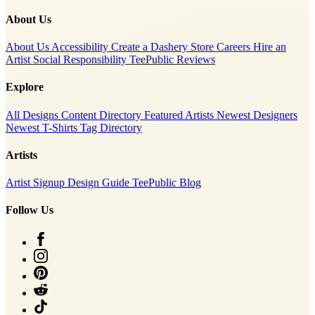
About Us
About Us
Accessibility
Create a Dashery Store
Careers
Hire an
Artist
Social Responsibility
TeePublic Reviews
Explore
All Designs
Content Directory
Featured Artists
Newest Designers
Newest T-Shirts
Tag Directory
Artists
Artist Signup
Design Guide
TeePublic Blog
Follow Us