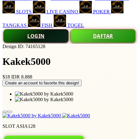
SLOTS
LIVE CASINO
POKER
TANGKAS
FISH
TOGEL
LOGIN
DAFTAR
Design ID: 74165128
Kakek5000
$18
IDR 8.888
Create an account to favorite this design!
SLOT ASIA128