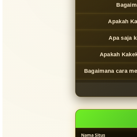
Kakek5000 menawarkan navi
Bagaim
memberikan pengalaman ak
Gunakan selalu alamat resm
Apakah Ka
lebih cepat, aman, dan tan
Ya, Kakek5000 dapat diaks
Apa saja 
tetap optimal dan mudah 
Kakek5000 mengutamakan k
Apakah Kakek
untuk memberikan pengala
Tentu. Seluruh halaman Ka
Bagaimana cara me
mudah digunakan melalui 
Informasi terbaru dapat d
selalu memperoleh informa
Nama Situs