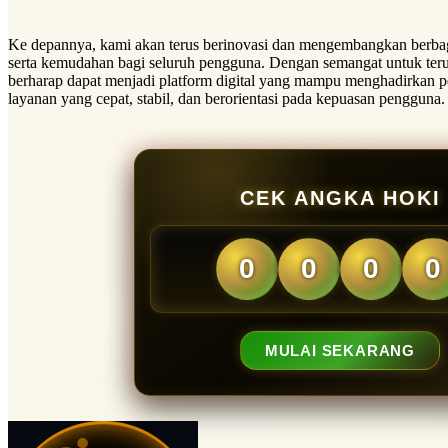
Ke depannya, kami akan terus berinovasi dan mengembangkan berbag
serta kemudahan bagi seluruh pengguna. Dengan semangat untuk te
berharap dapat menjadi platform digital yang mampu menghadirkan p
layanan yang cepat, stabil, dan berorientasi pada kepuasan pengguna.
CEK ANGKA HOKI
0
0
0
0
MULAI SEKARANG