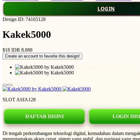
LOGIN
Design ID: 74165128
Kakek5000
$18
IDR 8.888
Create an account to favorite this design!
SLOT ASIA128
DAFTAR DISINI
LOGIN DIS
Di tengah perkembangan teknologi digital, kemudahan dalam mengakse
mengutamakan akses cepat, sistem yang stabil, dan navigasi yang m