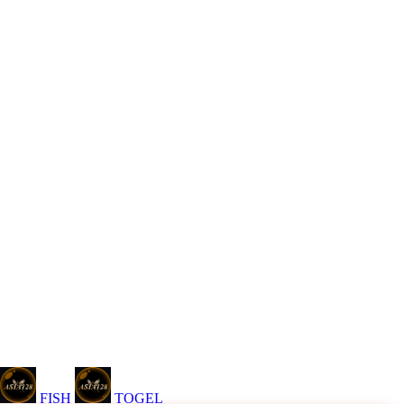
FISH
TOGEL