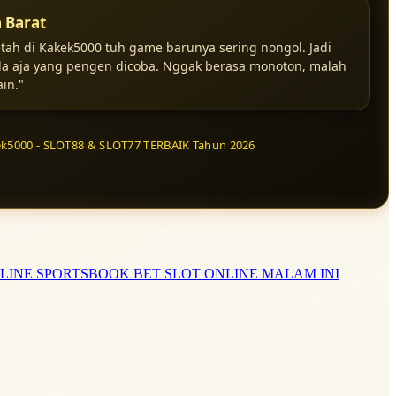
a Barat
etah di Kakek5000 tuh game barunya sering nongol. Jadi
ada aja yang pengen dicoba. Nggak berasa monoton, malah
in."
k5000 - SLOT88 & SLOT77 TERBAIK Tahun 2026
NLINE
SPORTSBOOK BET
SLOT ONLINE MALAM INI