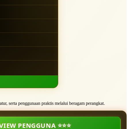
tur, serta penggunaan praktis melalui beragam perangkat.
VIEW PENGGUNA ⭐⭐⭐