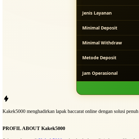
Jenis Layanan
Minimal Deposit
Minimal Withdraw
Metode Deposit
Jam Operasional
Kakek5000 menghadirkan lapak baccarat online dengan solusi penuh da
PROFIL ABOUT Kakek5000