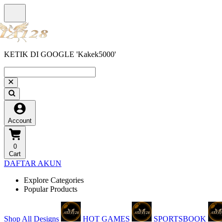
KETIK DI GOOGLE 'Kakek5000'
Account
0
Cart
DAFTAR AKUN
Explore Categories
Popular Products
Shop All Designs
HOT GAMES
SPORTSBOOK