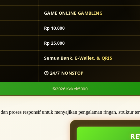
GAME ONLINE GAMBLING
Rp 10.000
Rp 25.000
Semua Bank, E-Wallet, & QRIS
🕒 24/7 NONSTOP
©2026 Kakek5000
n proses responsif untuk menyajikan pengalaman ringan, struktur tera
RE