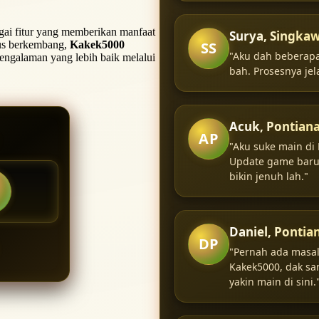
ai fitur yang memberikan manfaat
Surya, Singka
SS
rus berkembang,
Kakek5000
"Aku dah beberapa
engalaman yang lebih baik melalui
bah. Prosesnya jela
Acuk, Pontian
AP
"Aku suke main di
Update game baru p
bikin jenuh lah."
Daniel, Pontia
DP
"Pernah ada masal
Kakek5000, dak sa
yakin main di sini.